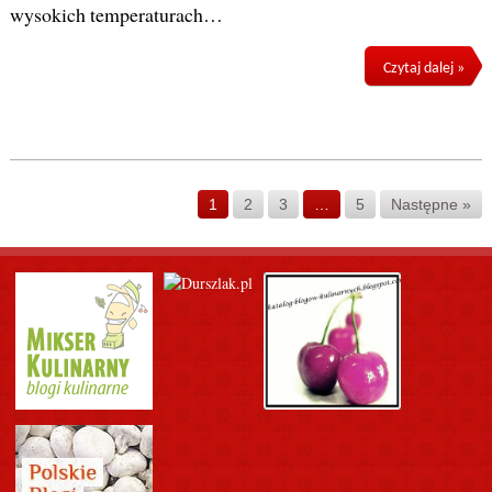
wysokich temperaturach…
Czytaj dalej »
1
2
3
…
5
Następne »