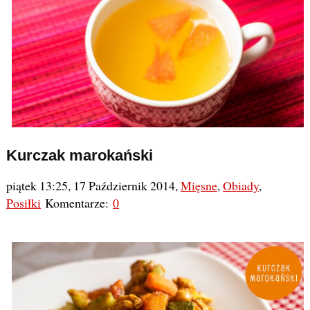
Kurczak marokański
piątek 13:25, 17 Październik 2014
,
Mięsne
,
Obiady
,
Posiłki
Komentarze:
0