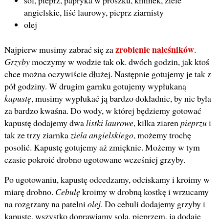
angielskie, liść laurowy, pieprz ziarnisty
olej
zrobienie naleśników
Najpierw musimy zabrać się za
.
Grzyby
moczymy w wodzie tak ok. dwóch godzin, jak ktoś
chce można oczywiście dłużej. Następnie gotujemy je tak z
pół godziny. W drugim garnku gotujemy wypłukaną
kapustę
, musimy wypłukać ją bardzo dokładnie, by nie była
za bardzo kwaśna. Do wody, w której będziemy gotować
kapustę dodajemy dwa
listki laurowe
, kilka ziaren
pieprzu
i
tak ze trzy ziarnka
ziela angielskiego
, możemy trochę
posolić. Kapustę gotujemy aż zmięknie. Możemy w tym
czasie pokroić drobno ugotowane wcześniej grzyby.
Po ugotowaniu, kapustę odcedzamy, odciskamy i kroimy w
miarę drobno.
Cebulę
kroimy w drobną kostkę i wrzucamy
na rozgrzany na patelni
olej
. Do cebuli dodajemy grzyby i
kapustę, wszystko doprawiamy solą, pieprzem, ja dodaję