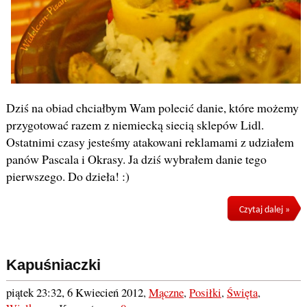
Dziś na obiad chciałbym Wam polecić danie, które możemy
przygotować razem z niemiecką siecią sklepów Lidl.
Ostatnimi czasy jesteśmy atakowani reklamami z udziałem
panów Pascala i Okrasy. Ja dziś wybrałem danie tego
pierwszego. Do dzieła! :)
Czytaj dalej »
Kapuśniaczki
piątek 23:32, 6 Kwiecień 2012
,
Mączne
,
Posiłki
,
Święta
,