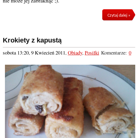
nie może jej zabraknąć ;).
Czytaj dalej »
Krokiety z kapustą
sobota 13:20, 9 Kwiecień 2011
,
Obiady
,
Posiłki
Komentarze:
0