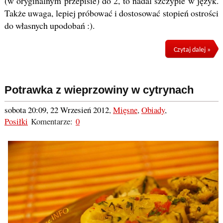
(w oryginalnym przepisie) do 2, to nadal szczypie w język.
Także uwaga, lepiej próbować i dostosować stopień ostrości
do własnych upodobań :).
Czytaj dalej »
Potrawka z wieprzowiny w cytrynach
sobota 20:09, 22 Wrzesień 2012
,
Mięsne
,
Obiady
,
Posiłki
Komentarze:
0