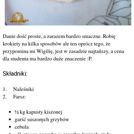
Danie dość proste, a zarazem bardzo smaczne. Robię
krokiety na kilka sposobów ale ten oprócz tego, że
przypomina mi Wigilię, jest w zasadzie najtańszy, a cena
dla studenta ma bardzo duże znaczenie :P.
Składniki:
1. Naleśniki
2. Farsz:
½ kg kapusty kiszonej
garść suszonych grzybów
cebula
sól, pieprz, papryka w proszku, kminek, ziele