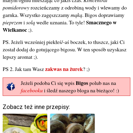
pomidorowy
rozcieńczamy z odrobiną wody i wlewamy do
garnka. Wszystko zagęszczamy
mąką
. Bigos doprawiamy
Smacznego w
pieprzem
i
solą
wedle uznania. To tyle!
Wielkanoc
;).
PS. Jeżeli wcześniej piekłeś/-aś boczek, to tłuszcz, jaki Ci
został dodaj do gotującego bigosu. W ten sposób uzyskasz
lepszy aromat ;).
zakwas na żurek
PS 2. Jak tam Wasz
? ;)
Bigos
Jeżeli podoba Ci się wpis
polub nas na
facebooku
i śledź naszego bloga na bieżąco! :)
Zobacz też inne przepisy: