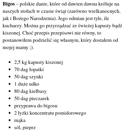
Bigos
– polskie danie, które od dawien dawna króluje na
naszych stołach w czasie świąt (zarówno wielkanocnych,
jak i Bożego Narodzenia). Jego odmian jest tyle, ile
kucharzy. Można go przyrządzać ze świeżej kapusty bądź
kiszonej. Choć przepis przepisowi nie równy, to
postanowiłem podzielić się własnym, który dostałem od
mojej mamy ;).
2,5 kg kapusty kiszonej
70 dag łopatki
50 dag szynki
1 duże udko
80 dag kiełbasy
50 dag pieczarek
przyprawa do bigosu
2 łyżki koncentratu pomidorowego
mąka
sól, pieprz