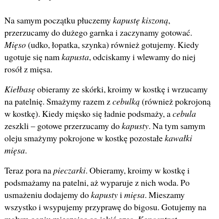
Na samym początku płuczemy
kapustę kiszoną
,
przerzucamy do dużego garnka i zaczynamy gotować.
Mięso
(udko, łopatka, szynka) również gotujemy. Kiedy
ugotuje się nam
kapusta
, odciskamy i wlewamy do niej
rosół z mięsa.
Kiełbasę
obieramy ze skórki, kroimy w kostkę i wrzucamy
na patelnię. Smażymy razem z
cebulką
(również pokrojoną
w kostkę). Kiedy mięsko się ładnie podsmaży, a
cebula
zeszkli – gotowe przerzucamy do
kapusty
. Na tym samym
oleju smażymy pokrojone w kostkę pozostałe
kawałki
mięsa
.
Teraz pora na
pieczarki
. Obieramy, kroimy w kostkę i
podsmażamy na patelni, aż wyparuje z nich woda. Po
usmażeniu dodajemy do
kapusty
i
mięsa
. Mieszamy
wszystko i wsypujemy przyprawę do bigosu. Gotujemy na
małym ogniu mieszając co jakiś czas.
Koncentrat