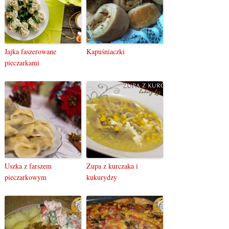
Jajka faszerowane
Kapuśniaczki
pieczarkami
Uszka z farszem
Zupa z kurczaka i
pieczarkowym
kukurydzy