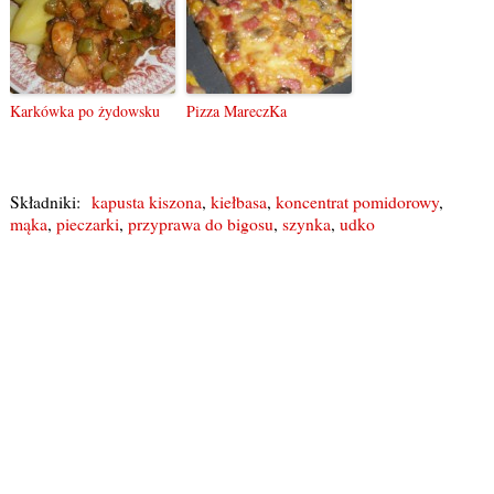
Karkówka po żydowsku
Pizza MareczKa
Składniki:
kapusta kiszona
,
kiełbasa
,
koncentrat pomidorowy
,
mąka
,
pieczarki
,
przyprawa do bigosu
,
szynka
,
udko