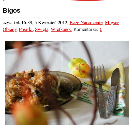
Bigos
czwartek 16:39, 5 Kwiecień 2012
,
Boże Narodzenie
,
Mięsne
,
Obiady
,
Posiłki
,
Święta
,
Wielkanoc
Komentarze:
0