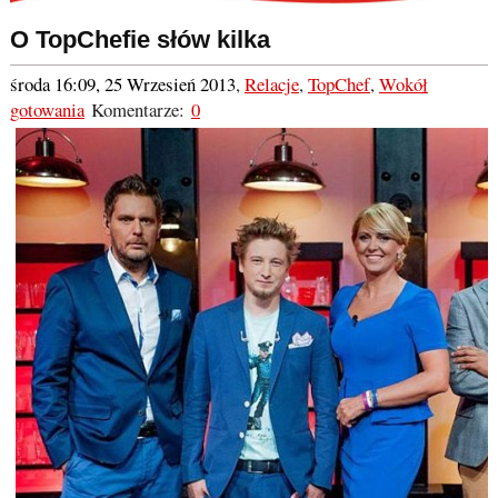
O TopChefie słów kilka
środa 16:09, 25 Wrzesień 2013
,
Relacje
,
TopChef
,
Wokół
gotowania
Komentarze:
0