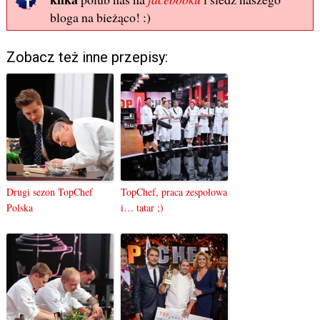
bloga na bieżąco! :)
Zobacz też inne przepisy:
Drugi sezon TopChef
TopChef, praca zespołowa
Polska
i… tatar ;)