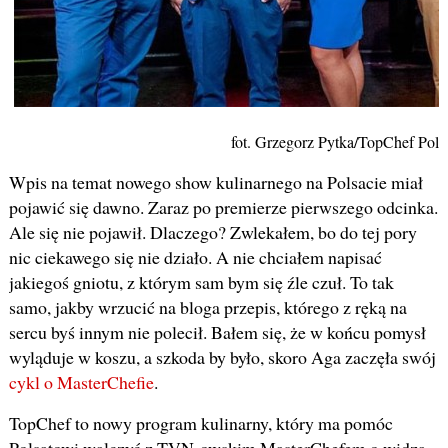
fot. Grzegorz Pytka/TopChef Pols
Wpis na temat nowego show kulinarnego na Polsacie miał
pojawić się dawno. Zaraz po premierze pierwszego odcinka.
Ale się nie pojawił. Dlaczego? Zwlekałem, bo do tej pory
nic ciekawego się nie działo. A nie chciałem napisać
jakiegoś gniotu, z którym sam bym się źle czuł. To tak
samo, jakby wrzucić na bloga przepis, którego z ręką na
sercu byś innym nie polecił. Bałem się, że w końcu pomysł
wyląduje w koszu, a szkoda by było, skoro Aga zaczęła swój
cykl o MasterChefie
.
TopChef to nowy program kulinarny, który ma pomóc