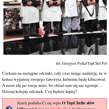
fot. Grzegorz Pytka/TopChef Pols
Czekam na następne odcinki, cały czas mając nadzieję, że w
końcu wypatrzę swojego faworyta, któremu będę kibicował.
A teraz idę po swoje noże, bo obiad sam się nie ugotuje…
Dzisiaj kolejny odcinek. Czy będzie lepiej?
O TopChefie słów
Jeżeli podoba Ci się wpis
kilka
polub nas na
facebooku
i śledź naszego