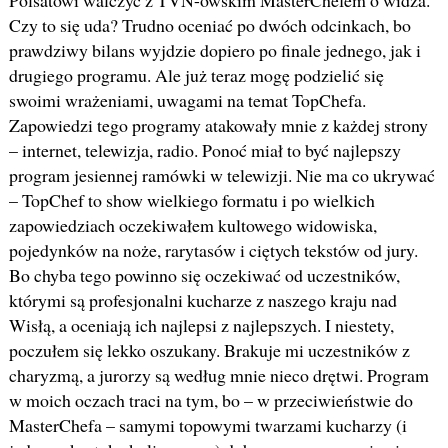
Polsatowi walczyć z TVN-owskim MasterChefem o widza.
Czy to się uda? Trudno oceniać po dwóch odcinkach, bo
prawdziwy bilans wyjdzie dopiero po finale jednego, jak i
drugiego programu. Ale już teraz mogę podzielić się
swoimi wrażeniami, uwagami na temat TopChefa.
Zapowiedzi tego programy atakowały mnie z każdej strony
– internet, telewizja, radio. Ponoć miał to być najlepszy
program jesiennej ramówki w telewizji. Nie ma co ukrywać
– TopChef to show wielkiego formatu i po wielkich
zapowiedziach oczekiwałem kultowego widowiska,
pojedynków na noże, rarytasów i ciętych tekstów od jury.
Bo chyba tego powinno się oczekiwać od uczestników,
którymi są profesjonalni kucharze z naszego kraju nad
Wisłą, a oceniają ich najlepsi z najlepszych. I niestety,
poczułem się lekko oszukany. Brakuje mi uczestników z
charyzmą, a jurorzy są według mnie nieco drętwi. Program
w moich oczach traci na tym, bo – w przeciwieństwie do
MasterChefa – samymi topowymi twarzami kucharzy (i