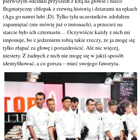
pierwszym odcinku przyszedł z kitą na głowie i nieco
flegmatyczny chłopak z rzewną historią i dziarami na rękach
(Aga go nawet lubi ;D). Tylko tylu uczestników zdołałem
zapamiętać (nie mówię już o imionach), a przecież na
starcie było ich czternastu… Oczywiście każdy z nich mi
imponuje, bo z jedzeniem robią takie rzeczy, że ja mogę się
tylko złapać za głowę i pozazdrościć. Ale nic więcej,
niestety. Z żadnych z nich nie mogę się w jakiś sposób
identyfikować, a co gorsza – mieć swojego faworyta.