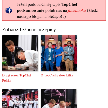
TopChef
Jeżeli podoba Ci się wpis
podsumowanie
polub nas na
facebooku
i śledź
naszego bloga na bieżąco! :)
Zobacz też inne przepisy:
Drugi sezon TopChef
O TopChefie słów kilka
Polska