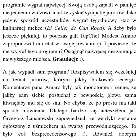
programie wygrał najwięcej. Swoją osobą zapadł w pamięć
nie jednemu widzowi, a także zyskał sympatię jurorów. Jako
jedyny spośród uczestników wygrał tygodniowy staż w
kulinarnej mekce (
El Celler de Can Roca
). A żeby było
jeszcze piękniej, to podczas gali TopChef Modest Amaro
zaproponował mu etat w swojej restauracji. I powiecie, że
nie wygrał tego programu? Osiągnął najwięcej nie zajmując
Gratulację
najwyższego miejsca.
;).
A jak wypadł sam program? Rozpisywałem się wcześniej
na temat jurorów, którym jakby brakowało energii.
Komentarze pana Amaro były tak monotonne i senne, że
jakby sam siebie posłuchał z pewnością głowa sama
kiwnęłaby mu się do snu. No chyba, że po prostu ma taki
sposób mówienia. Dlatego bardzo się ucieszyłem jak
Grzegorz Łapanowski zapowiedział, że werdykt zostanie
ogłoszony z uśmiechem na twarzy przewodniczącego. To
było coś bezprecedensowego ;). Również dobrym