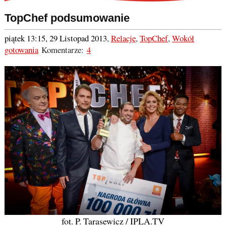
TopChef podsumowanie
piątek 13:15, 29 Listopad 2013
,
Relacje
,
TopChef
,
Wokół
gotowania
Komentarze:
4
fot. P. Tarasewicz / IPLA.TV