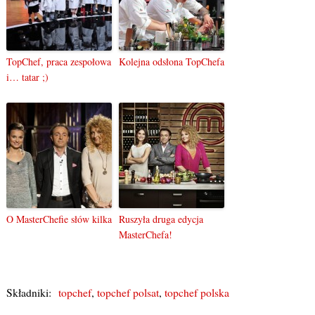
TopChef, praca zespołowa
Kolejna odsłona TopChefa
i… tatar ;)
O MasterChefie słów kilka
Ruszyła druga edycja
MasterChefa!
Składniki:
topchef
,
topchef polsat
,
topchef polska