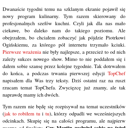
Dwanaście tygodni temu na szklanym ekranie pojawił się
nowy program kulinarny. Tym razem skierowany do
profesjonalnych szefów kuchni. Czyli jak dla nas mało
ciekawe, bo daleko nam do takiego poziomu. Ale
obejrzałem, bo chciałem zobaczyć jak pójdzie Piotrkowi
Ogińskiemu, za którego pół internetu trzymało kciuki.
Pierwsze wrażenia
nie były najlepsze, a przecież to od nich
zależy sukces nowego show. Mimo to nie poddałem się i
dałem sobie szansę przez kolejne tygodnie. Tak dotrwałem
do końca, a podczas trwania pierwszej edycji
TopChef
napisałem dla Was trzy teksty. Dziś ostatni raz na ruszt
rzucam temat TopChefa. Zwycięzcę już znamy, ale tak
naprawdę mamy ich dwóch.
Tym razem nie będę się rozpisywał na temat uczestników
(
jak to robiłem tu
i
tu
), którzy odpadli we wcześniejszych
odcinkach. Skupię się na całości programu, ale najpierw
Czy Martin zasłużył sobie na tytuł
zacznę od finalisty.