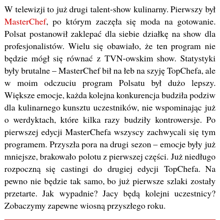
W telewizji to już drugi talent-show kulinarny. Pierwszy był
MasterChef
, po którym zaczęła się moda na gotowanie.
Polsat postanowił zaklepać dla siebie działkę na show dla
profesjonalistów. Wielu się obawiało, że ten program nie
będzie mógł się równać z TVN-owskim show. Statystyki
były brutalne – MasterChef bił na łeb na szyję TopChefa, ale
w moim odczuciu program Polsatu był dużo lepszy.
Większe emocje, każda kolejna konkurencja budziła podziw
dla kulinarnego kunsztu uczestników, nie wspominając już
o werdyktach, które kilka razy budziły kontrowersje. Po
pierwszej edycji MasterChefa wszyscy zachwycali się tym
programem. Przyszła pora na drugi sezon – emocje były już
mniejsze, brakowało polotu z pierwszej części. Już niedługo
rozpoczną się castingi do drugiej edycji TopChefa. Na
pewno nie będzie tak samo, bo już pierwsze szlaki zostały
przetarte. Jak wypadnie? Jacy będą kolejni uczestnicy?
Zobaczymy zapewne wiosną przyszłego roku.