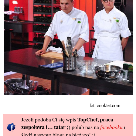
fot. cooklet.com
TopChef, praca
Jeżeli podoba Ci się wpis
zespołowa i… tatar ;)
polub nas na
facebooku
i
śledź naszego bloga na bieżąco! :)