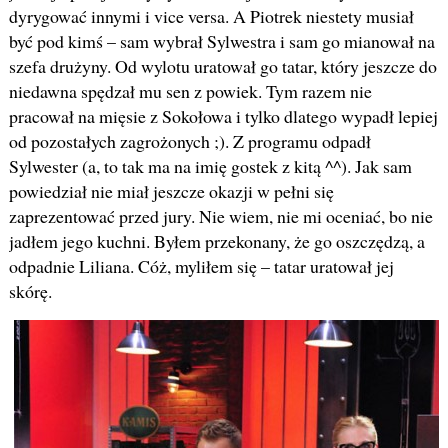
dyrygować innymi i vice versa. A Piotrek niestety musiał
być pod kimś – sam wybrał Sylwestra i sam go mianował na
szefa drużyny. Od wylotu uratował go tatar, który jeszcze do
niedawna spędzał mu sen z powiek. Tym razem nie
pracował na mięsie z Sokołowa i tylko dlatego wypadł lepiej
od pozostałych zagrożonych ;). Z programu odpadł
Sylwester (a, to tak ma na imię gostek z kitą ^^). Jak sam
powiedział nie miał jeszcze okazji w pełni się
zaprezentować przed jury. Nie wiem, nie mi oceniać, bo nie
jadłem jego kuchni. Byłem przekonany, że go oszczędzą, a
odpadnie Liliana. Cóż, myliłem się – tatar uratował jej
skórę.