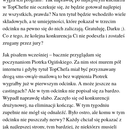
w TopChefie nie oczekuje się, że będzie gotował najlepiej
ze wszystkich, prawda? Na ten tytuł będzie wchodziło wiele
składowych, a te umiejętności, które pokazał w trzecim
odcinku na pewno się do nich zaliczają. Gratuluję, Darku ;).
Co z tego, że kolejna konkurencja Ci nie podeszła i zostałeś
zrugany przez jury?
Jak pisałem wcześniej – bacznie przyglądam się
poczynaniom Piotrka Ogińskiego. Za nim stoi murem pół
internetu i gdyby tytuł TopChefa miał być przyznawany
drogą sms-ową/e-mailową to bez wątpienia Piotrek
wygrałby już w pierwszym odcinku. A może jeszcze na
castingach? Ale w tym odcinku nie popisał się za bardzo.
Wypadł naprawdę słabo. Zaczęło się od konkurencji
drużynowej, na eliminacji kończąc. W tym tygodniu
zupełnie nie mógł się odnaleźć. Było ostro, ale komu w tym
odcinku nie puszczały nerwy? Każdy chciał się pokazać z
jak najlepszej strony, tym bardziej, że niektórzy musieli