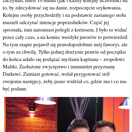
zaczynali, mieli 10 minut (jak i każdy kolejny uczestnik) na
to, by zdecydować się na danie, rozpoczęcie szykowania.
Kolejne osoby przychodziły i na podstawie zastanego stołu
musieli odczytać intencje poprzedników. Część jej
sprostała, inni natomiast polegli z kretesem. I było to widać
przez cały czas, a na koniec werdykt jurorów to potwierdził.
Na tym etapie pojawił się prawdopodobnie mój faworyt, ale
o tym za chwilę. Tylko jednej drużynie prawie od początku
do końca udało się podążać myślami kapitana – zespołowi
Maliki. Zasłużone zwycięstwo i immunitet przyznany
Darkowi. Zamiast gotować, wolał przygotować stół
swojemu następcy, żeby jasno widział co, gdzie ma i co ma
być podane.