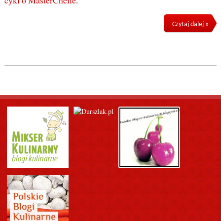
cykl o MasterChefie
.
Czytaj dalej »