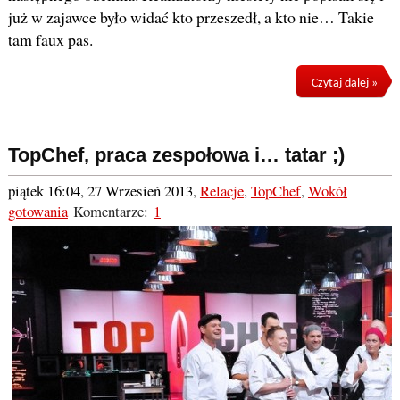
już w zajawce było widać kto przeszedł, a kto nie… Takie
tam faux pas.
Czytaj dalej »
TopChef, praca zespołowa i… tatar ;)
piątek 16:04, 27 Wrzesień 2013
,
Relacje
,
TopChef
,
Wokół
gotowania
Komentarze:
1