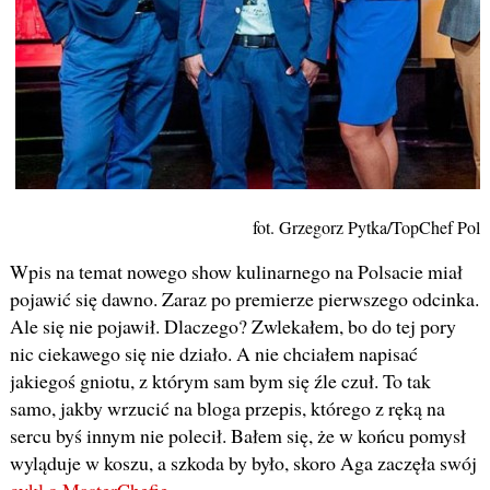
fot. Grzegorz Pytka/TopChef Pols
Wpis na temat nowego show kulinarnego na Polsacie miał
pojawić się dawno. Zaraz po premierze pierwszego odcinka.
Ale się nie pojawił. Dlaczego? Zwlekałem, bo do tej pory
nic ciekawego się nie działo. A nie chciałem napisać
jakiegoś gniotu, z którym sam bym się źle czuł. To tak
samo, jakby wrzucić na bloga przepis, którego z ręką na
sercu byś innym nie polecił. Bałem się, że w końcu pomysł
wyląduje w koszu, a szkoda by było, skoro Aga zaczęła swój