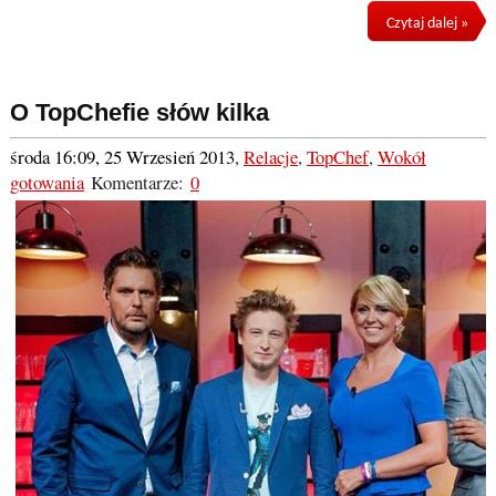
Czytaj dalej »
O TopChefie słów kilka
środa 16:09, 25 Wrzesień 2013
,
Relacje
,
TopChef
,
Wokół
gotowania
Komentarze:
0