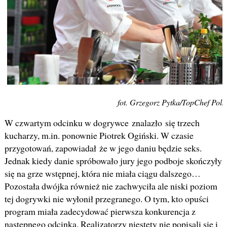
fot. Grzegorz Pytka/TopChef Pols
W czwartym odcinku w dogrywce znalazło się trzech
kucharzy, m.in. ponownie Piotrek Ogiński. W czasie
przygotowań, zapowiadał że w jego daniu będzie seks.
Jednak kiedy danie spróbowało jury jego podboje skończyły
się na grze wstępnej, która nie miała ciągu dalszego…
Pozostała dwójka również nie zachwyciła ale niski poziom
tej dogrywki nie wyłonił przegranego. O tym, kto opuści
program miała zadecydować pierwsza konkurencja z
następnego odcinka. Realizatorzy niestety nie popisali się i