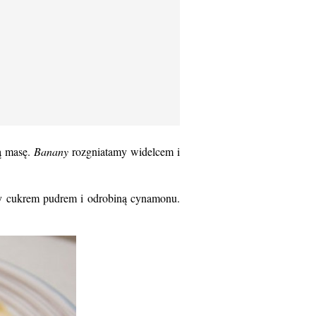
ą masę.
Banany
rozgniatamy widelcem i
y cukrem pudrem i odrobiną cynamonu.