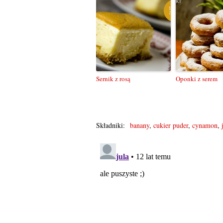
Sernik z rosą
Oponki z serem
Składniki:
banany
,
cukier puder
,
cynamon
,