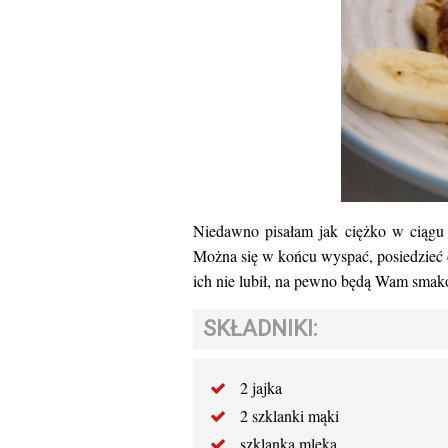
Niedawno pisałam jak ciężko w ciągu 
Można się w końcu wyspać, posiedzieć d
ich nie lubił, na pewno będą Wam smak
SKŁADNIKI:
2 jajka
2 szklanki mąki
szklanka mleka