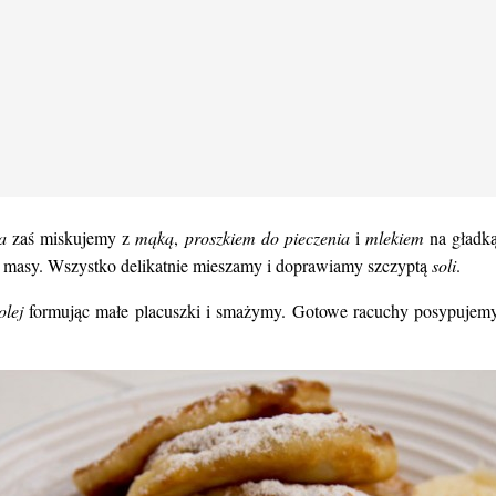
a
zaś miskujemy z
mąką
,
proszkiem do pieczenia
i
mlekiem
na gładk
masy. Wszystko delikatnie mieszamy i doprawiamy szczyptą
soli
.
olej
formując małe placuszki i smażymy. Gotowe racuchy posypujem