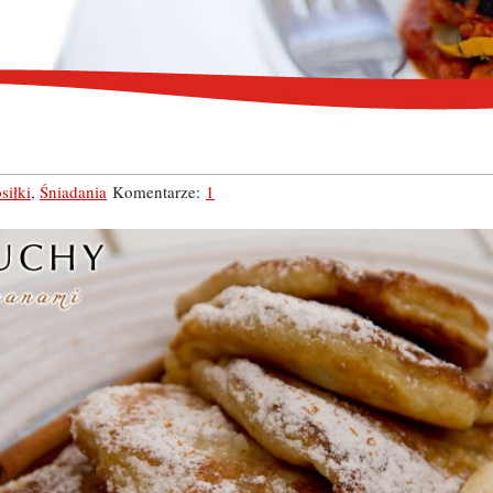
siłki
,
Śniadania
Komentarze:
1