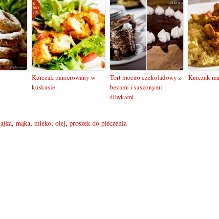
Kurczak panierowany w
Tort mocno czekoladowy z
Kurczak ma
kuskusie
bezami i suszonymi
śliwkami
jajka
,
mąka
,
mleko
,
olej
,
proszek do pieczenia