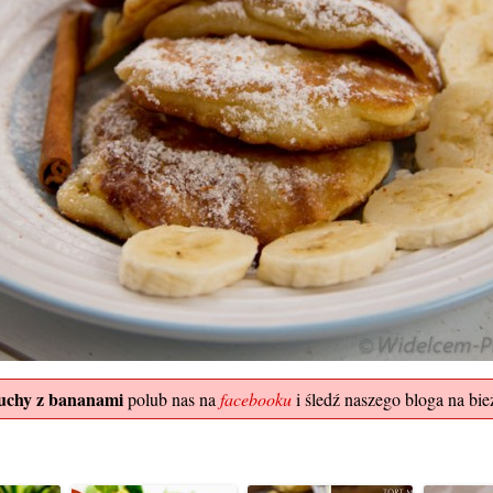
uchy z bananami
polub nas na
facebooku
i śledź naszego bloga na bież