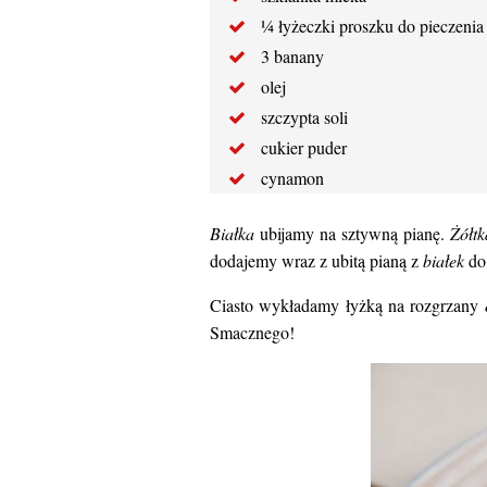
¼ łyżeczki proszku do pieczenia
3 banany
olej
szczypta soli
cukier puder
cynamon
Białka
ubijamy na sztywną pianę.
Żółtk
dodajemy wraz z ubitą pianą z
białek
do 
Ciasto wykładamy łyżką na rozgrzany
Smacznego!