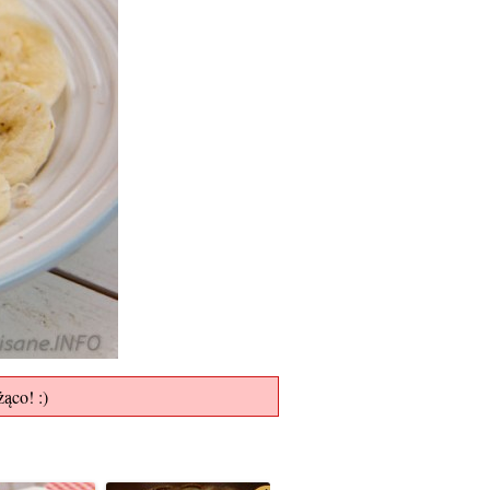
ąco! :)