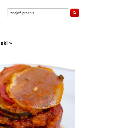
eki
»