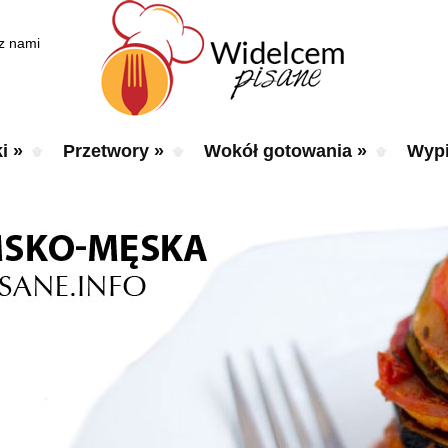
 z nami
i
»
Przetwory
»
Wokół gotowania
»
Wypi