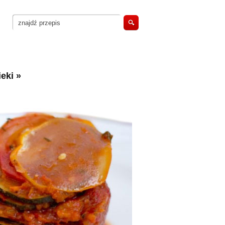
eki
»