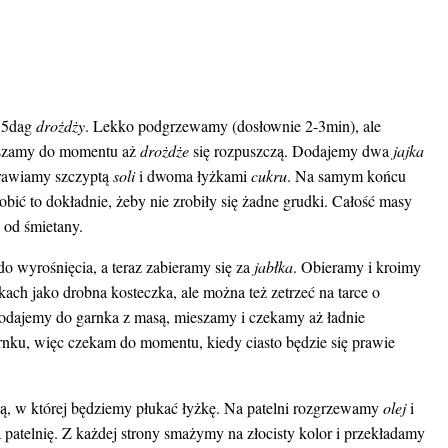
 5dag
drożdży
. Lekko podgrzewamy (dosłownie 2-3min), ale
eszamy do momentu aż
drożdże
się rozpuszczą. Dodajemy dwa
jajka
prawiamy szczyptą
soli
i dwoma łyżkami
cukru
. Na samym końcu
bić to dokładnie, żeby nie zrobiły się żadne grudki. Całość masy
a od śmietany.
 wyrośnięcia, a teraz zabieramy się za
jabłka
. Obieramy i kroimy
ach jako drobna kosteczka, ale można też zetrzeć na tarce o
odajemy do garnka z masą, mieszamy i czekamy aż ładnie
rnku, więc czekam do momentu, kiedy ciasto będzie się prawie
ą, w której będziemy płukać łyżkę. Na patelni rozgrzewamy
olej
i
 patelnię. Z każdej strony smażymy na złocisty kolor i przekładamy