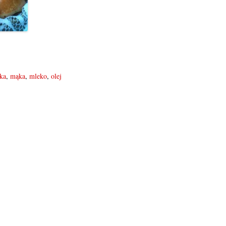
jka
,
mąka
,
mleko
,
olej