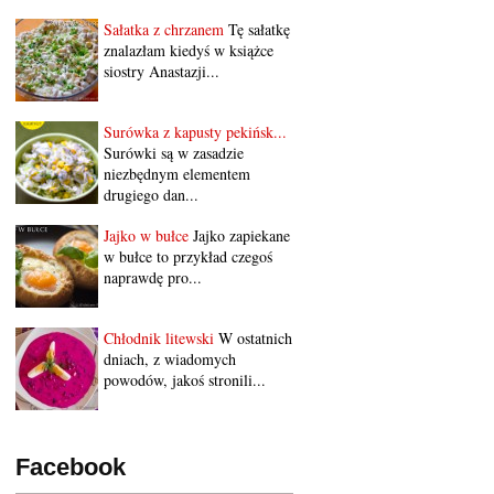
Sałatka z chrzanem
Tę sałatkę
znalazłam kiedyś w książce
siostry Anastazji...
Surówka z kapusty pekińsk...
Surówki są w zasadzie
niezbędnym elementem
drugiego dan...
Jajko w bułce
Jajko zapiekane
w bułce to przykład czegoś
naprawdę pro...
Chłodnik litewski
W ostatnich
dniach, z wiadomych
powodów, jakoś stronili...
Facebook