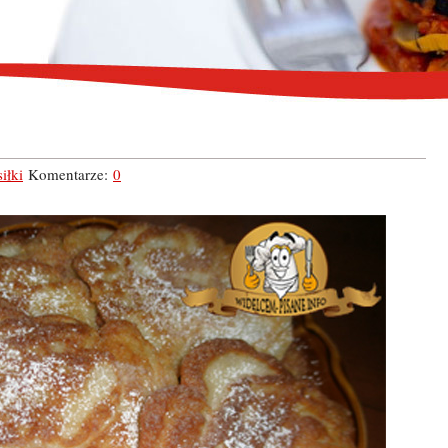
iłki
Komentarze:
0