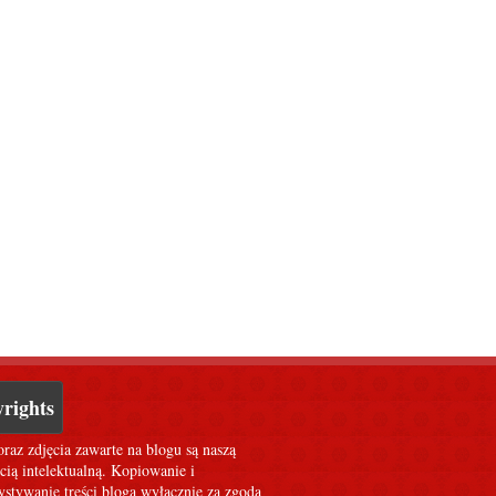
rights
oraz zdjęcia zawarte na blogu są naszą
cią intelektualną. Kopiowanie i
stywanie treści bloga wyłącznie za zgodą