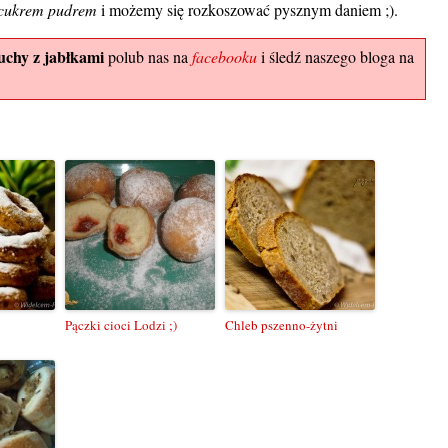
cukrem pudrem
i możemy się rozkoszować pysznym daniem ;).
chy z jabłkami
polub nas na
facebooku
i śledź naszego bloga na
Pączki cioci Lodzi ;)
Chleb pszenno-żytni