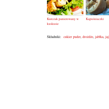
Kurczak panierowany w
Kapuśniaczki
kuskusie
Składniki:
cukier puder
,
drożdże
,
jabłka
,
ja