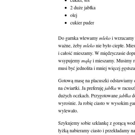
2 duże jabłka
olej
cukier puder
Do garnka wlewamy
mleko
i wrzucamy
ważne, żeby
mleko
nie było ciepłe. Mi
i całość mieszamy. W międzyczasie do
wsypujemy
mąkę
i mieszamy. Musimy ro
musi być jednolita i mniej więcej gęstsz
Gotową masę na placuszki odstawiamy do
na ćwiartki. Ja preferuję
jabłka
w racuszk
dużych oczkach. Przygotowane
jabłka
d
wyrośnie. Ja robię ciasto w wysokim ga
wylewało.
Szykujemy sobie szklankę z gorącą wod
łyżką nabieramy ciasto i przekładamy na