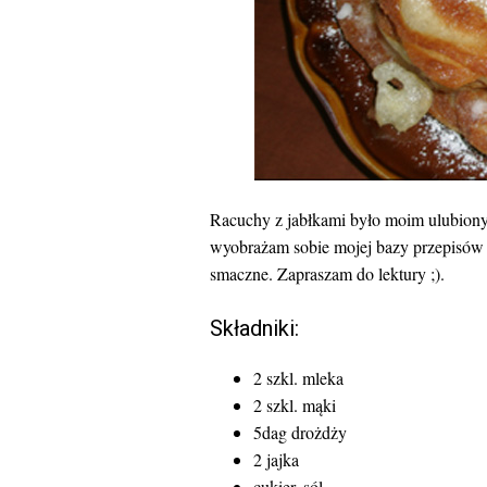
Racuchy z jabłkami było moim ulubionym
wyobrażam sobie mojej bazy przepisów b
smaczne. Zapraszam do lektury ;).
Składniki:
2 szkl. mleka
2 szkl. mąki
5dag drożdży
2 jajka
cukier, sól