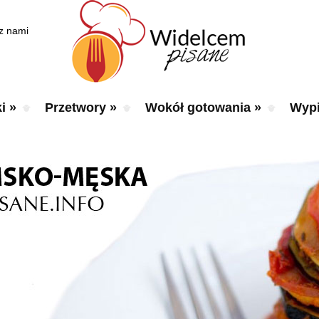
 z nami
i
»
Przetwory
»
Wokół gotowania
»
Wypi