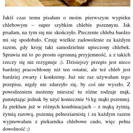
Jakiś czas temu pisałam o moim pierwszym wypieku
chlebowym – super szybkim chlebie pszennym. Jak
pisałam, na tym się nie skończyło. Pieczenie chleba bardzo
mi się spodobało. Czuję wielkie zadowolenie za każdym
razem, gdy kroję taki samodzielnie upieczony chlebek.
Sprawia mi to po prostu ogromną przyjemność, a z takich
rzeczy się nie rezygnuje ;). Dzisiejszy przepis jest nieco
bardziej pracochłonny niż ten ostatni, ale też chleb jest
bardziej zwarty i konkretny. Już nie raz używałam tego
przepisu, nigdy nie zdarzyło się, by coś nie wyszło. Z
powodzeniem możemy mieszać tu różne rodzaje mąk,
pamiętając jednak by użyć koniecznie ½ kg mąki pszennej.
Ja piekłam już w różnych kombinacjach – z mąką żytnią,
żytnią razową, pszenną pełnoziarnistą i za każdym razem
wyjmowałam z piekarnika chlebowe cudo, więc pełna
dowolność ;)