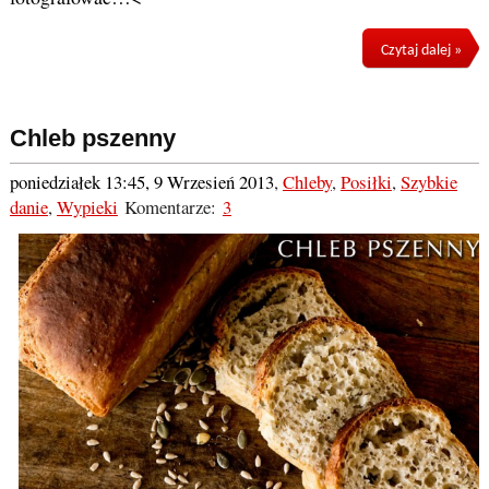
Czytaj dalej »
Chleb pszenny
poniedziałek 13:45, 9 Wrzesień 2013
,
Chleby
,
Posiłki
,
Szybkie
danie
,
Wypieki
Komentarze:
3