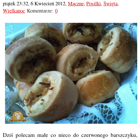
piątek 23:32, 6 Kwiecień 2012
,
Mączne
,
Posiłki
,
Święta
,
Wielkanoc
Komentarze:
0
Dziś polecam małe co nieco do czerwonego barszczyku,