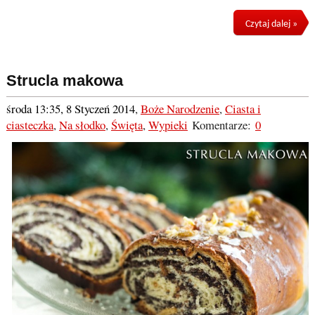
Czytaj dalej »
Strucla makowa
środa 13:35, 8 Styczeń 2014
,
Boże Narodzenie
,
Ciasta i
ciasteczka
,
Na słodko
,
Święta
,
Wypieki
Komentarze:
0