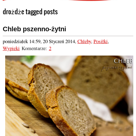
drożdże tagged posts
Chleb pszenno-żytni
poniedziałek 14:59, 20 Styczeń 2014
,
Chleby
,
Posiłki
,
Wypieki
Komentarze:
2