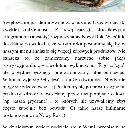
Świętowanie już definitywnie zakończone. Czas wrócić do
zwykłej codzienności. Z nową energią, dodatkowymi
kilogramami (niestety) rozpoczynamy Nowy Rok. Wspólnie
doszliśmy do wniosku, że w tym roku postaramy się, by w
naszym menu znalazło się więcej zdrowych produktów. Nie
oznacza to, że zamierzamy narzucać sobie jakąś
restrykcyjną dietę – absolutnie wykluczone! Tego „złego”
ale „obłędnie pysznego” nie zamierzamy sobie odmawiać.
W końcu żyje się żeby jeść, a może odwrotnie... Nigdy nie
mogę się zdecydować... ;) Postaramy się po prostu sięgać po
produkty zdrowe, a wcześniej przez nas pomijane celowo
(np. kasza gryczana) i te, których nie używaliśmy zbyt
często zupełnie bez powodu. Ot takie nasze kulinarne
postanowienie na Nowy Rok ;)
W dzisiejszym poście podzielę się z Wami przepisem na