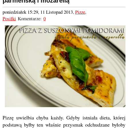
parmeńską i mozarellą
poniedziałek 15:29, 11 Listopad 2013
,
Pizze
,
Posiłki
Komentarze:
0
Pizzę uwielbia chyba każdy. Gdyby istniała dieta, której
podstawą byłby ten właśnie przysmak odchudzane byłoby