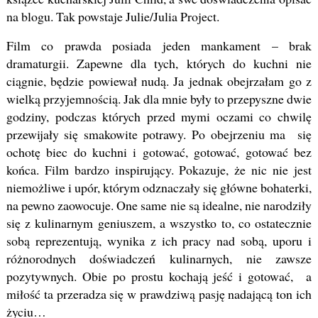
na blogu. Tak powstaje Julie/Julia Project.
Film co prawda posiada jeden mankament – brak
dramaturgii. Zapewne dla tych, których do kuchni nie
ciągnie, będzie powiewał nudą. Ja jednak obejrzałam go z
wielką przyjemnością. Jak dla mnie były to przepyszne dwie
godziny, podczas których przed mymi oczami co chwilę
przewijały się smakowite potrawy. Po obejrzeniu ma się
ochotę biec do kuchni i gotować, gotować, gotować bez
końca. Film bardzo inspirujący. Pokazuje, że nic nie jest
niemożliwe i upór, którym odznaczały się główne bohaterki,
na pewno zaowocuje. One same nie są idealne, nie narodziły
się z kulinarnym geniuszem, a wszystko to, co ostatecznie
sobą reprezentują, wynika z ich pracy nad sobą, uporu i
różnorodnych doświadczeń kulinarnych, nie zawsze
pozytywnych. Obie po prostu kochają jeść i gotować, a
miłość ta przeradza się w prawdziwą pasję nadającą ton ich
życiu…