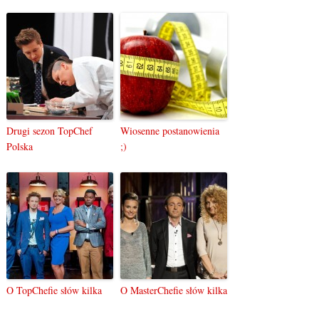
Drugi sezon TopChef
Wiosenne postanowienia
Polska
;)
O TopChefie słów kilka
O MasterChefie słów kilka