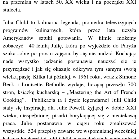
na przemian w latach 50. XX wieku i na początku XXI
stulecia.
Julia Child to kulinarna legenda, pionierka telewizyjnych
programów kulinarnych, która przez lata uczyła
Amerykanów sztuki gotowania. W filmie możemy
zobaczyć 40-letnią Julię, która po wyjeździe do Paryża
szuka sobie po prostu zajęcia, by się nie nudzić. Kochając
nade wszystko jedzenie postanawia nauczyć się je
przyrządzać i jak się okazuje odkrywa tym samym swoją
wielką pasję. Kilka lat później, w 1961 roku, wraz z Simone
Beck i Louisette Betholle wydaje, liczącą przeszło 700
stron, książkę kucharską – „Mastering the Art of French
Cooking”. Publikacja ta i życie legendarnej Julii Child
stały się inspiracją dla Julie Powell, żyjącej w dobie XXI
wieku, niespełnionej pisarki borykającej się z nieciekawą
pracą. Julie postanawia w ciągu roku zrealizować
wszystkie 524 przepisy zawarte we wspomnianej wcześniej
książce kucharskiej Julii Child, a swe doświadczenia opisać