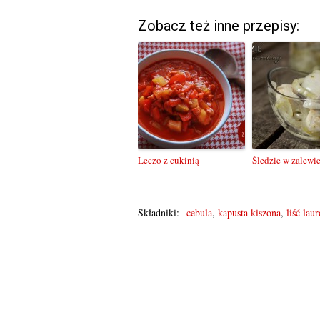
Zobacz też inne przepisy:
Leczo z cukinią
Śledzie w zalewi
Składniki:
cebula
,
kapusta kiszona
,
liść lau