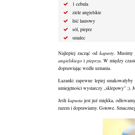
1 cebula
ziele angielskie
liść laurowy
sól, pieprz
smalec
Najlepiej zacząć od
kapusty
. Musimy 
angielskiego
i
pieprzu
. W między czasi
doprawiając wedle uznania.
Łazanki zapewne lepiej smakowałyby z
umiejętności wystarczy „sklepowy” ;).
M
Jeśli
kapusta
jest już miękka, odlewamy
razem i doprawiamy. Gotowe. Smaczneg