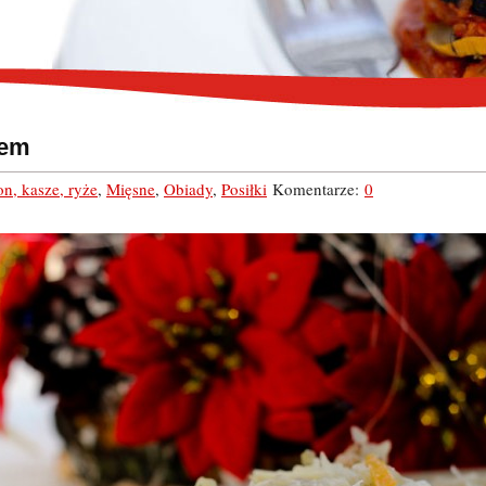
sem
n, kasze, ryże
,
Mięsne
,
Obiady
,
Posiłki
Komentarze:
0