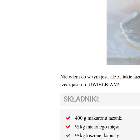
Nie wiem co w tym jest, ale za takie ła
rzecz jasna ;). UWIELBIAM!
SKŁADNIKI:
400 g makaronu łazanki
½ kg mielonego mięsa
½ kg kiszonej kapusty