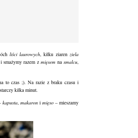
wóch
liści laurowych
, kilku ziaren
ziela
 i smażymy razem z
mięsem
na
smalcu
,
 to czas ;). Na razie z braku czasu i
tarczy kilka minut.
 –
kapusta
,
makaron
i
mięso
– mieszamy