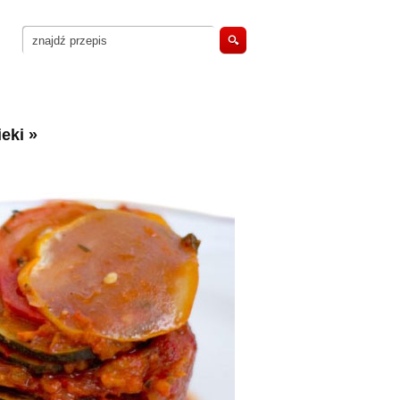
eki
»