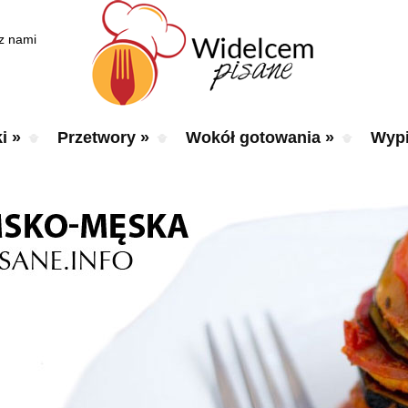
 z nami
i
»
Przetwory
»
Wokół gotowania
»
Wypi