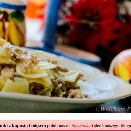
nki z kapustą i mięsem
polub nas na
facebooku
i śledź naszego bloga