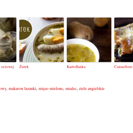
e octowej
Żurek
Kartoflanka
Cannelloni
rowy
,
makaron łazanki
,
mięso mielone
,
smalec
,
ziele angielskie