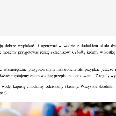
ją dobrze wypłukać i ugotować w wodzie z dodatkiem około d
e możemy przygotować resztę składników.
Cebulkę
kroimy w kostkę
 własnoręcznie przygotowanym makaronem, ale przyjdzie jeszcze na
akaron
gotujemy zatem według przepisu na opakowaniu. Z reguły wys
 wodę, kapustę chłodzimy, odciskamy i kroimy. Wszystkie składniki
o ;).