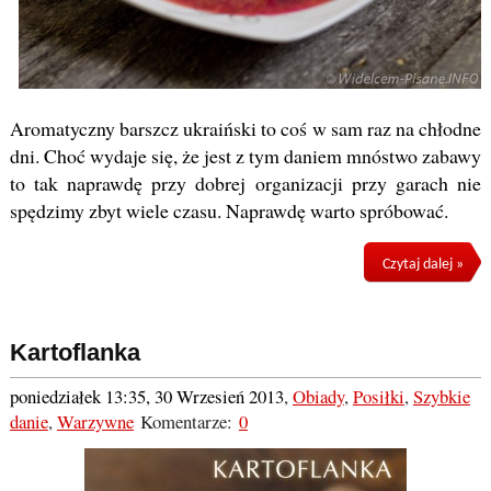
Aromatyczny barszcz ukraiński to coś w sam raz na chłodne
dni. Choć wydaje się, że jest z tym daniem mnóstwo zabawy
to tak naprawdę przy dobrej organizacji przy garach nie
spędzimy zbyt wiele czasu. Naprawdę warto spróbować.
Czytaj dalej »
Kartoflanka
poniedziałek 13:35, 30 Wrzesień 2013
,
Obiady
,
Posiłki
,
Szybkie
danie
,
Warzywne
Komentarze:
0