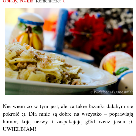
Obiady
,
Posiłki
Komentarze:
0
Nie wiem co w tym jest, ale za takie łazanki dałabym się
pokroić ;). Dla mnie są dobre na wszystko – poprawiają
humor, koją nerwy i zaspakajają głód rzecz jasna ;).
UWIELBIAM!