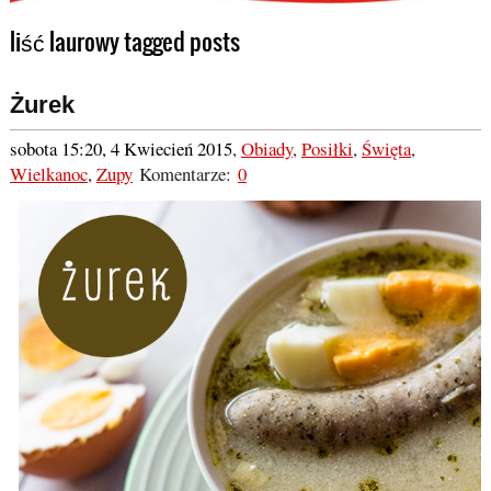
liść laurowy tagged posts
Żurek
sobota 15:20, 4 Kwiecień 2015
,
Obiady
,
Posiłki
,
Święta
,
Wielkanoc
,
Zupy
Komentarze:
0