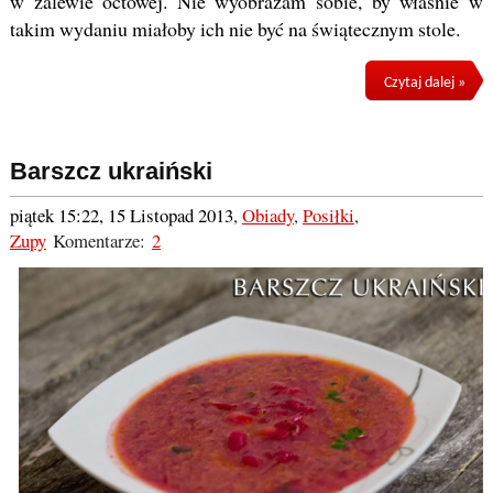
w zalewie octowej. Nie wyobrażam sobie, by właśnie w
takim wydaniu miałoby ich nie być na świątecznym stole.
Czytaj dalej »
Barszcz ukraiński
piątek 15:22, 15 Listopad 2013
,
Obiady
,
Posiłki
,
Zupy
Komentarze:
2