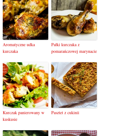
Aromatyczne udka
Pałki kurczaka z
kurczaka
pomarańczowej marynacie
Kurczak panierowany w
Pasztet z cukinii
kuskusie