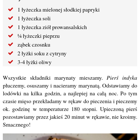
1 łyżeczka mielonej słodkiej papryki
1 łyżeczka soli
1 łyżeczka ziół prowansalskich
¼ łyżeczki pieprzu
ząbek czosnku
2 łyżki soku z cytryny
3-4 łyżki oliwy
Wszystkie składniki marynaty mieszamy.
Pierś indyka
płuczemy, osuszamy i nacieramy marynatą. Odstawiamy do
lodówki na kilka godzin, a najlepiej na całą noc. Po tym
czasie mięso przekładamy w rękaw do pieczenia i pieczemy
ok. godzinę w temperaturze 180 stopni. Upieczoną pierś
pozostawiamy przez jakieś 20 minut w rękawie, nie kroimy.
Smacznego!