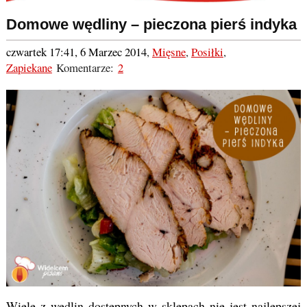
Domowe wędliny – pieczona pierś indyka
czwartek 17:41, 6 Marzec 2014
,
Mięsne
,
Posiłki
,
Zapiekane
Komentarze:
2
Wiele z wędlin dostępnych w sklepach nie jest najlepszej