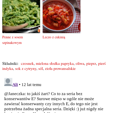
Penne z sosem
Leczo z cukinią
szpinakowym
Składniki:
czosnek
,
mielona słodka papryka
,
oliwa
,
pieprz
,
pierś
indyka
,
sok z cytryny
,
sól
,
zioła prowansalskie