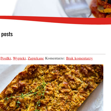
 posts
,
Posiłki
,
Wypieki
,
Zapiekane
Komentarze:
Brak komentarzy