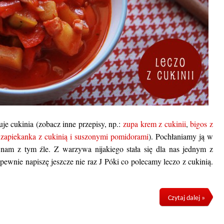
je cukinia (zobacz inne przepisy, np.:
zupa krem z cukinii
,
bigos z
,
zapiekanka z cukinią i suszonymi pomidorami
). Pochłaniamy ją w
t nam z tym źle. Z warzywa nijakiego stała się dla nas jednym z
pewnie napiszę jeszcze nie raz J Póki co polecamy leczo z cukinią.
Czytaj dalej »