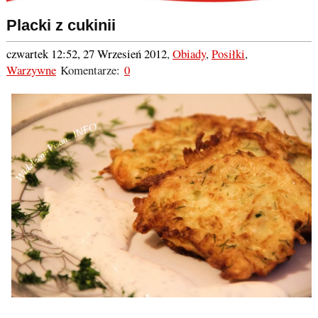
Placki z cukinii
czwartek 12:52, 27 Wrzesień 2012
,
Obiady
,
Posiłki
,
Warzywne
Komentarze:
0