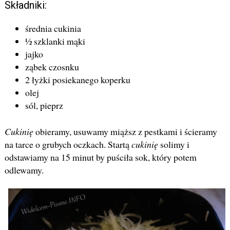
Składniki:
średnia cukinia
½ szklanki mąki
jajko
ząbek czosnku
2 łyżki posiekanego koperku
olej
sól, pieprz
Cukinię
obieramy, usuwamy miąższ z pestkami i ścieramy
na tarce o grubych oczkach. Startą
cukinię
solimy i
odstawiamy na 15 minut by puściła sok, który potem
odlewamy.