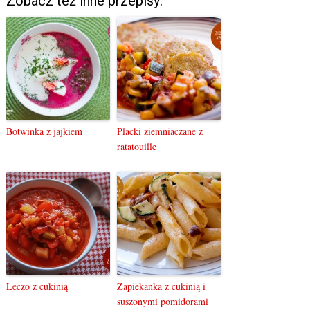
Zobacz też inne przepisy:
Botwinka z jajkiem
Placki ziemniaczane z
ratatouille
Leczo z cukinią
Zapiekanka z cukinią i
suszonymi pomidorami