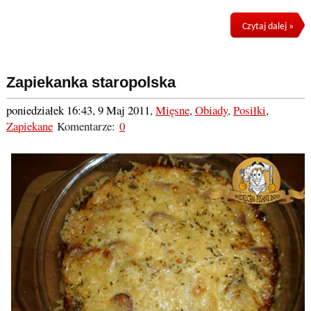
Czytaj dalej »
Zapiekanka staropolska
poniedziałek 16:43, 9 Maj 2011
,
Mięsne
,
Obiady
,
Posiłki
,
Zapiekane
Komentarze:
0