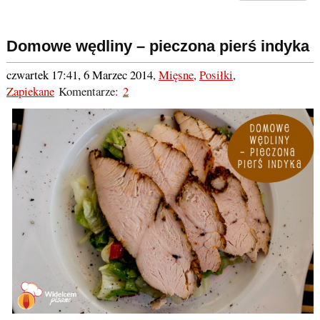
Domowe wędliny – pieczona pierś indyka
czwartek 17:41, 6 Marzec 2014
,
Mięsne
,
Posiłki
,
Zapiekane
Komentarze:
2