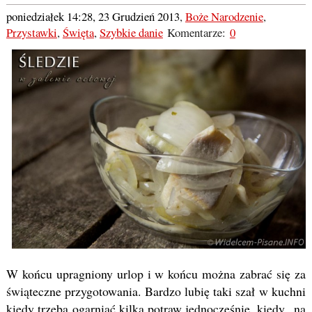
poniedziałek 14:28, 23 Grudzień 2013
,
Boże Narodzenie
,
Przystawki
,
Święta
,
Szybkie danie
Komentarze:
0
W końcu upragniony urlop i w końcu można zabrać się za
świąteczne przygotowania. Bardzo lubię taki szał w kuchni
kiedy trzeba ogarniać kilka potraw jednocześnie, kiedy „na