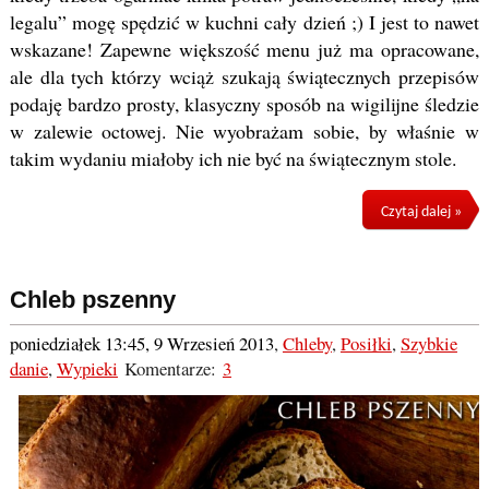
legalu” mogę spędzić w kuchni cały dzień ;) I jest to nawet
wskazane! Zapewne większość menu już ma opracowane,
ale dla tych którzy wciąż szukają świątecznych przepisów
podaję bardzo prosty, klasyczny sposób na wigilijne śledzie
w zalewie octowej. Nie wyobrażam sobie, by właśnie w
takim wydaniu miałoby ich nie być na świątecznym stole.
Czytaj dalej »
Chleb pszenny
poniedziałek 13:45, 9 Wrzesień 2013
,
Chleby
,
Posiłki
,
Szybkie
danie
,
Wypieki
Komentarze:
3