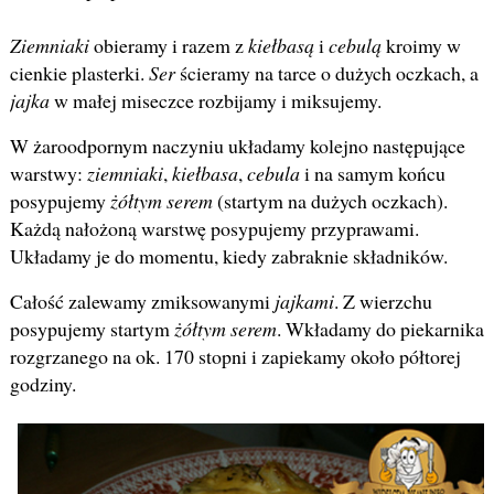
Ziemniaki
obieramy i razem z
kiełbasą
i
cebulą
kroimy w
cienkie plasterki.
Ser
ścieramy na tarce o dużych oczkach, a
jajka
w małej miseczce rozbijamy i miksujemy.
W żaroodpornym naczyniu układamy kolejno następujące
warstwy:
ziemniaki
,
kiełbasa
,
cebula
i na samym końcu
posypujemy
żółtym serem
(startym na dużych oczkach).
Każdą nałożoną warstwę posypujemy przyprawami.
Układamy je do momentu, kiedy zabraknie składników.
Całość zalewamy zmiksowanymi
jajkami
. Z wierzchu
posypujemy startym
żółtym serem
. Wkładamy do piekarnika
rozgrzanego na ok. 170 stopni i zapiekamy około półtorej
godziny.