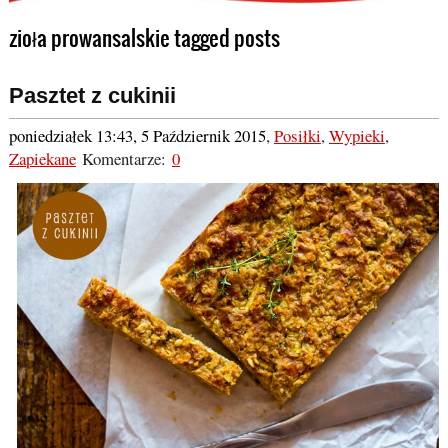
zioła prowansalskie tagged posts
Pasztet z cukinii
poniedziałek 13:43, 5 Październik 2015
,
Posiłki
,
Wypieki
,
Zapiekane
Komentarze:
0