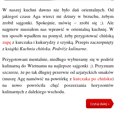
W naszej kuchni dawno nie było dań orientalnych. Od
jakiegoś czasu Aga wierci mi dziury w brzuchu, żebym
zrobił sajgonki. Spokojnie, mówię – zrobi się ;). Ale
najpierw musiałem nas wprawić w orientalną kuchnię. W
ten sposób wpadłem na pomysł, żeby przygotować chińską
zupę
z kurczaka i kukurydzy z szynką. Przepis zaczerpnięty
z książki
Kuchnia chińska. Podróże kulinarne
.
Przygotowani mentalnie, niedługo wybieramy się w podróż
kulinarną do Wietnamu na najlepsze sajgonki ;). Przyznam
szczerze, że po tak długiej przerwie od azjatyckich smaków
(muszę Agę namówić na powtórkę z
kurczaka po chińsku
)
na nowo powróciła chęć poszerzania horyzontów
kulinarnych z dalekiego wschodu.
Czytaj dalej »