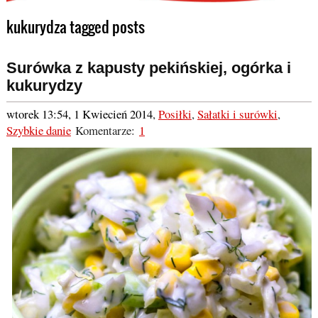
kukurydza tagged posts
Surówka z kapusty pekińskiej, ogórka i
kukurydzy
wtorek 13:54, 1 Kwiecień 2014
,
Posiłki
,
Sałatki i surówki
,
Szybkie danie
Komentarze:
1