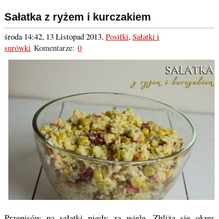
Sałatka z ryżem i kurczakiem
środa 14:42, 13 Listopad 2013
,
Posiłki
,
Sałatki i
surówki
Komentarze:
0
Przepisów na sałatki nigdy za wiele. Zbliża się okres