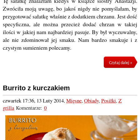
Tę sałatkę znalazłam kiedyś w książce siostry Anastazji.
Zwróciła moją uwagę, bo jakoś nigdy nie pomyślałam, by
przygotować sałatkę właśnie z dodatkiem chrzanu. Jest dość
specyficzna, ale można przecież dodać chrzan w takiej
ilości w jakiej nam najbardziej pasuje. By był wyczuwalny,
ale nie zdominował jej smaku. Nam bardzo smakuje i z
czystym sumieniem polecamy.
Czytaj dalej »
Burrito z kurczakiem
czwartek 17:36, 13 Luty 2014
,
Mięsne
,
Obiady
,
Posiłki
,
Z
grilla
Komentarze:
0