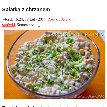
Sałatka z chrzanem
wtorek 15:24, 18 Luty 2014
,
Posiłki
,
Sałatki i
surówki
Komentarze:
1