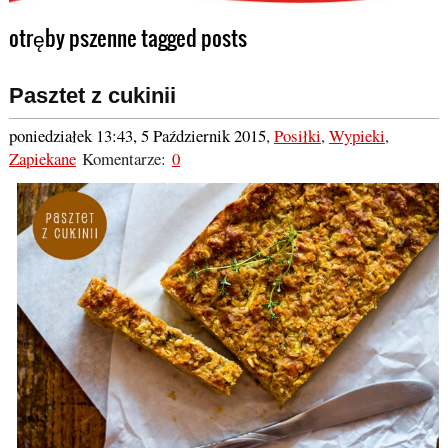
otręby pszenne tagged posts
Pasztet z cukinii
poniedziałek 13:43, 5 Październik 2015
,
Posiłki
,
Wypieki
,
Zapiekane
Komentarze:
0