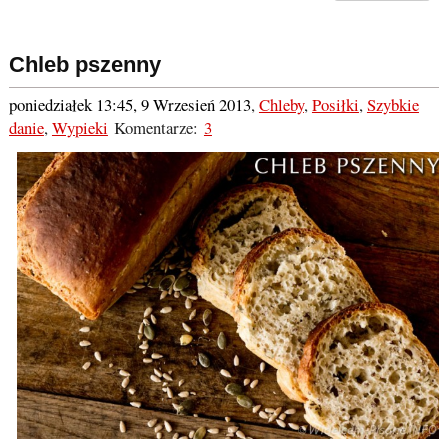
Chleb pszenny
poniedziałek 13:45, 9 Wrzesień 2013
,
Chleby
,
Posiłki
,
Szybkie
danie
,
Wypieki
Komentarze:
3