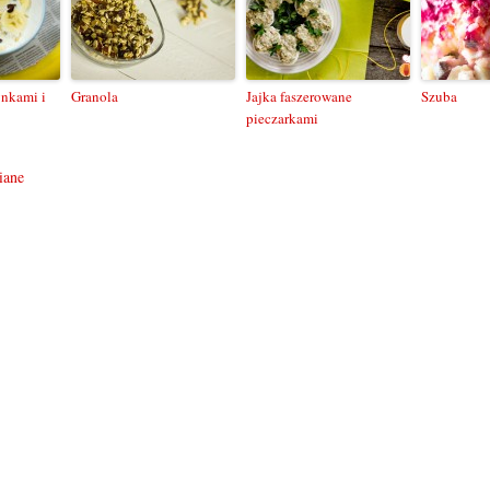
ynkami i
Granola
Jajka faszerowane
Szuba
pieczarkami
iane