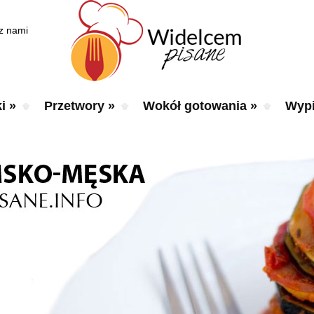
 z nami
i
»
Przetwory
»
Wokół gotowania
»
Wypi