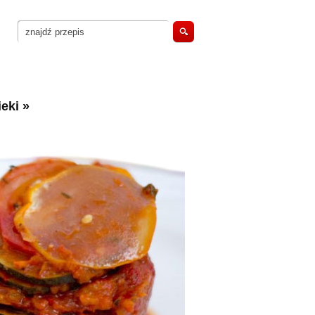
eki
»