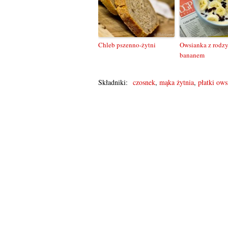
Chleb pszenno-żytni
Owsianka z rodz
bananem
Składniki:
czosnek
,
mąka żytnia
,
płatki ows