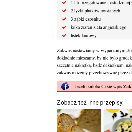
1 litr przegotowanej, ostudzonej
2 łyżki płatków owsianych
3 ząbki czosnku
kilka ziaren ziela angielskiego
listek laurowy
Zakwas nastawiamy w wyparzonym sło
dokładnie mieszamy, by nie było grude
szczelnie nakrętką, bądź dekielkiem, n
zakwas możemy przechowywać przez dł
Zak
Jeżeli podoba Ci się wpis
Zobacz też inne przepisy: