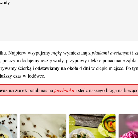
 wody
iku. Najpierw wsypujemy
mąkę
wymieszaną z
płatkami owsianymi
i z
k, po czym dodajemy resztę wody, przyprawy i lekko ponacinane ząbki
odstawiamy na około 4 dni
akrywamy ścierką i
w ciepłe miejsce. Po ty
uższy czas w lodówce.
was na żurek
polub nas na
facebooku
i śledź naszego bloga na bieżąco