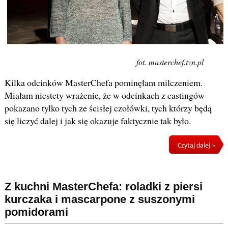
fot. masterchef.tvn.pl
Kilka odcinków MasterChefa pominęłam milczeniem.
Miałam niestety wrażenie, że w odcinkach z castingów
pokazano tylko tych ze ścisłej czołówki, tych którzy będą
się liczyć dalej i jak się okazuje faktycznie tak było.
Czytaj dalej »
Z kuchni MasterChefa: roladki z piersi
kurczaka i mascarpone z suszonymi
pomidorami