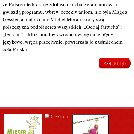
że Polsce nie brakuje zdolnych kucharzy-amatorów, a
gwiazdą programu, wbrew oczekiwaniom, nie była Magda
Gessler, a mało znany Michel Moran, który swą
polszczyzną podbił serca wszystkich. „Oddaj fartucha”,
„ten dań” – któż śmiałby zwrócić uwagę na te błędy
językowe, wręcz przeciwnie, powtarzała je z uśmiechem
cała Polska.
Czytaj dalej »