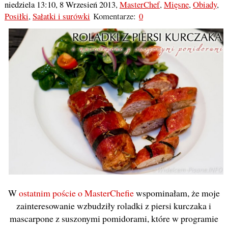
niedziela 13:10, 8 Wrzesień 2013
,
MasterChef
,
Mięsne
,
Obiady
,
Posiłki
,
Sałatki i surówki
Komentarze:
0
W
ostatnim poście o MasterChefie
wspominałam, że moje
zainteresowanie wzbudziły roladki z piersi kurczaka i
mascarpone z suszonymi pomidorami, które w programie