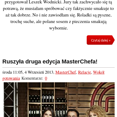
przygotował Leszek Wodnicki. Jury tak zachwycało się tą
potrawą, że musiałam spróbować czy faktycznie smakuje to
aż tak dobrze. No i nie zawiodłam się. Roladki są pyszne,
trochę suche, ale polane sosem z pieczenia smakują
wybornie.
Czytaj dalej »
Ruszyła druga edycja MasterChefa!
środa 11:05, 4 Wrzesień 2013
,
MasterChef
,
Relacje
,
Wokół
gotowania
Komentarze:
0