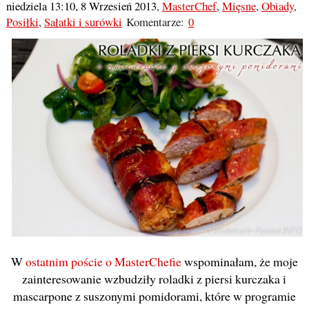
niedziela 13:10, 8 Wrzesień 2013
,
MasterChef
,
Mięsne
,
Obiady
,
Posiłki
,
Sałatki i surówki
Komentarze:
0
W
ostatnim poście o MasterChefie
wspominałam, że moje
zainteresowanie wzbudziły roladki z piersi kurczaka i
mascarpone z suszonymi pomidorami, które w programie