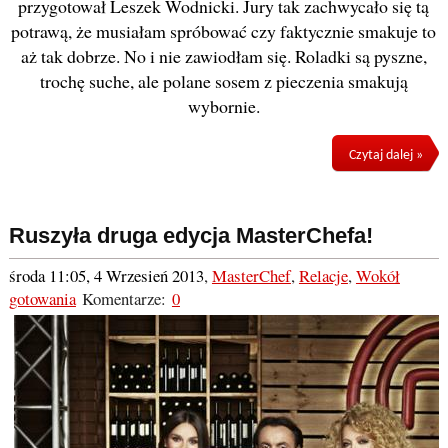
przygotował Leszek Wodnicki. Jury tak zachwycało się tą
potrawą, że musiałam spróbować czy faktycznie smakuje to
aż tak dobrze. No i nie zawiodłam się. Roladki są pyszne,
trochę suche, ale polane sosem z pieczenia smakują
wybornie.
Czytaj dalej »
Ruszyła druga edycja MasterChefa!
środa 11:05, 4 Wrzesień 2013
,
MasterChef
,
Relacje
,
Wokół
gotowania
Komentarze:
0