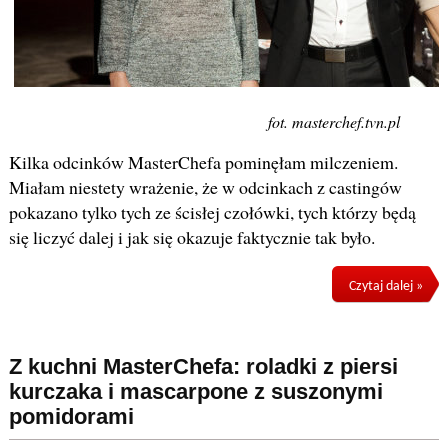
fot. masterchef.tvn.pl
Kilka odcinków MasterChefa pominęłam milczeniem.
Miałam niestety wrażenie, że w odcinkach z castingów
pokazano tylko tych ze ścisłej czołówki, tych którzy będą
się liczyć dalej i jak się okazuje faktycznie tak było.
Czytaj dalej »
Z kuchni MasterChefa: roladki z piersi
kurczaka i mascarpone z suszonymi
pomidorami