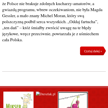
że Polsce nie brakuje zdolnych kucharzy-amatorów, a
gwiazdą programu, wbrew oczekiwaniom, nie była Magda
Gessler, a mało znany Michel Moran, który swą
polszczyzną podbił serca wszystkich. „Oddaj fartucha”,
„ten dań” – któż śmiałby zwrócić uwagę na te błędy
językowe, wręcz przeciwnie, powtarzała je z uśmiechem
cała Polska.
Czytaj dalej »