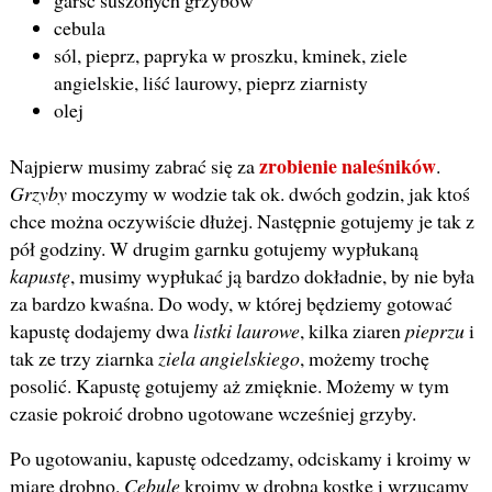
garść suszonych grzybów
cebula
sól, pieprz, papryka w proszku, kminek, ziele
angielskie, liść laurowy, pieprz ziarnisty
olej
zrobienie naleśników
Najpierw musimy zabrać się za
.
Grzyby
moczymy w wodzie tak ok. dwóch godzin, jak ktoś
chce można oczywiście dłużej. Następnie gotujemy je tak z
pół godziny. W drugim garnku gotujemy wypłukaną
kapustę
, musimy wypłukać ją bardzo dokładnie, by nie była
za bardzo kwaśna. Do wody, w której będziemy gotować
kapustę dodajemy dwa
listki laurowe
, kilka ziaren
pieprzu
i
tak ze trzy ziarnka
ziela angielskiego
, możemy trochę
posolić. Kapustę gotujemy aż zmięknie. Możemy w tym
czasie pokroić drobno ugotowane wcześniej grzyby.
Po ugotowaniu, kapustę odcedzamy, odciskamy i kroimy w
miarę drobno.
Cebulę
kroimy w drobną kostkę i wrzucamy