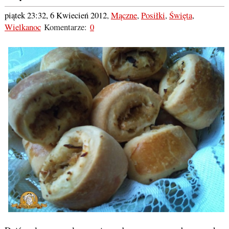
piątek 23:32, 6 Kwiecień 2012
,
Mączne
,
Posiłki
,
Święta
,
Wielkanoc
Komentarze:
0