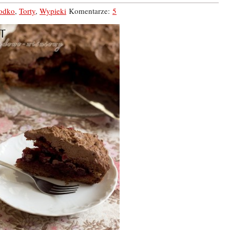
łodko
,
Torty
,
Wypieki
Komentarze:
5