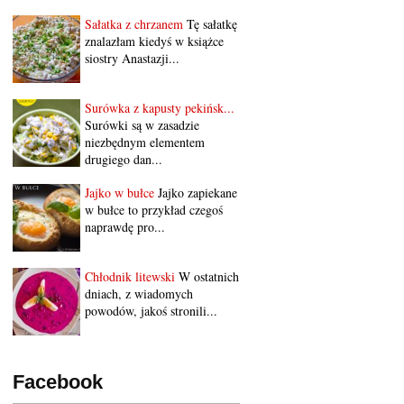
Sałatka z chrzanem
Tę sałatkę
znalazłam kiedyś w książce
siostry Anastazji...
Surówka z kapusty pekińsk...
Surówki są w zasadzie
niezbędnym elementem
drugiego dan...
Jajko w bułce
Jajko zapiekane
w bułce to przykład czegoś
naprawdę pro...
Chłodnik litewski
W ostatnich
dniach, z wiadomych
powodów, jakoś stronili...
Facebook