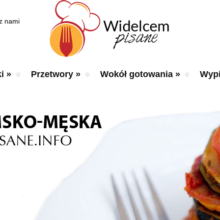
 z nami
i
»
Przetwory
»
Wokół gotowania
»
Wypi