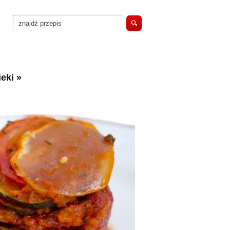
eki
»