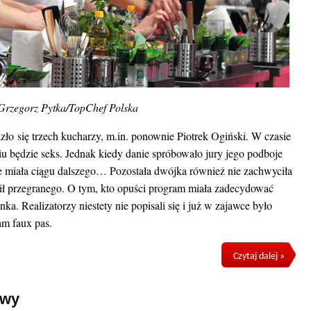
 Grzegorz Pytka/TopChef Polska
o się trzech kucharzy, m.in. ponownie Piotrek Ogiński. W czasie
u będzie seks. Jednak kiedy danie spróbowało jury jego podboje
nie miała ciągu dalszego… Pozostała dwójka również nie zachwyciła
nił przegranego. O tym, kto opuści program miała zadecydować
a. Realizatorzy niestety nie popisali się i już w zajawce było
am faux pas.
Czytaj dalej »
owy