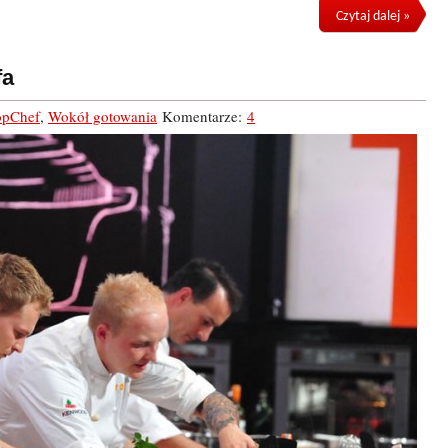
Czytaj dalej »
fa
opChef
,
Wokół gotowania
Komentarze:
4