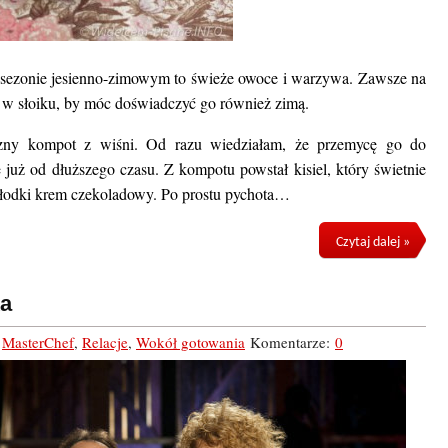
 sezonie jesienno-zimowym to świeże owoce i warzywa. Zawsze na
ta w słoiku, by móc doświadczyć go również zimą.
szny kompot z wiśni. Od razu wiedziałam, że przemycę go do
ę już od dłuższego czasu. Z kompotu powstał kisiel, który świetnie
 słodki krem czekoladowy. Po prostu pychota…
Czytaj dalej »
ka
,
MasterChef
,
Relacje
,
Wokół gotowania
Komentarze:
0