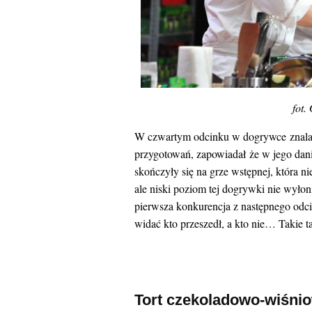
fot.
W czwartym odcinku w dogrywce znalazł
przygotowań, zapowiadał że w jego dani
skończyły się na grze wstępnej, która 
ale niski poziom tej dogrywki nie wyło
pierwsza konkurencja z następnego odcink
widać kto przeszedł, a kto nie… Takie t
Tort czekoladowo-wiśni