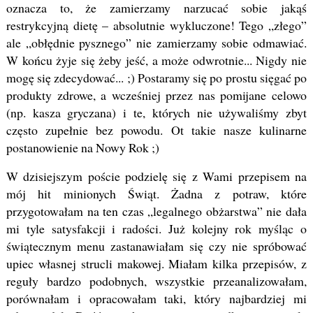
oznacza to, że zamierzamy narzucać sobie jakąś
restrykcyjną dietę – absolutnie wykluczone! Tego „złego”
ale „obłędnie pysznego” nie zamierzamy sobie odmawiać.
W końcu żyje się żeby jeść, a może odwrotnie... Nigdy nie
mogę się zdecydować... ;) Postaramy się po prostu sięgać po
produkty zdrowe, a wcześniej przez nas pomijane celowo
(np. kasza gryczana) i te, których nie używaliśmy zbyt
często zupełnie bez powodu. Ot takie nasze kulinarne
postanowienie na Nowy Rok ;)
W dzisiejszym poście podzielę się z Wami przepisem na
mój hit minionych Świąt. Żadna z potraw, które
przygotowałam na ten czas „legalnego obżarstwa” nie dała
mi tyle satysfakcji i radości. Już kolejny rok myśląc o
świątecznym menu zastanawiałam się czy nie spróbować
upiec własnej strucli makowej. Miałam kilka przepisów, z
reguły bardzo podobnych, wszystkie przeanalizowałam,
porównałam i opracowałam taki, który najbardziej mi