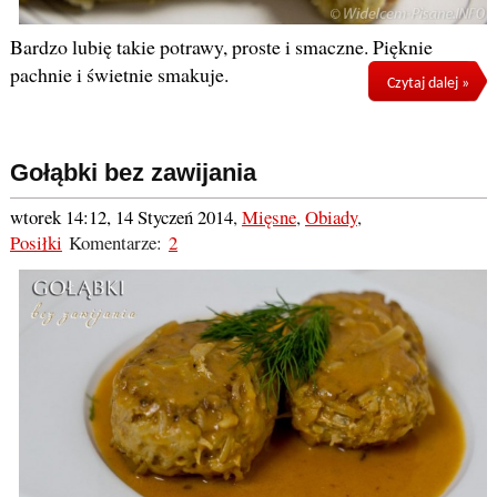
Bardzo lubię takie potrawy, proste i smaczne. Pięknie
pachnie i świetnie smakuje.
Czytaj dalej »
Gołąbki bez zawijania
wtorek 14:12, 14 Styczeń 2014
,
Mięsne
,
Obiady
,
Posiłki
Komentarze:
2