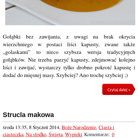
Gołąbki bez zawijania, z uwagi na brak okrycia
wierzchniego w postaci liści kapusty, zwane także
„golaskami” to nieco szybsza wersja tradycyjnych
gołąbków. Nie trzeba parzyć kapusty, zdejmować kolejno
liści i zawijać, wystarczy tylko drobno pokroić kapustę i
dodać do mięsnej masy. Szybciej? Ano trochę szybciej ;)
Czytaj dalej »
Strucla makowa
środa 13:35, 8 Styczeń 2014
,
Boże Narodzenie
,
Ciasta i
ciasteczka
,
Na słodko
,
Święta
,
Wypieki
Komentarze:
0