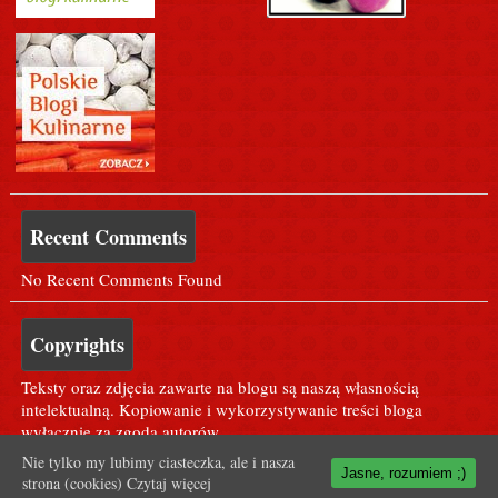
Recent Comments
No Recent Comments Found
Copyrights
Teksty oraz zdjęcia zawarte na blogu są naszą własnością
intelektualną. Kopiowanie i wykorzystywanie treści bloga
wyłącznie za zgodą autorów.
Nie tylko my lubimy ciasteczka, ale i nasza
Jasne, rozumiem ;)
strona (cookies)
Czytaj więcej
Dla Agusi ;* <3