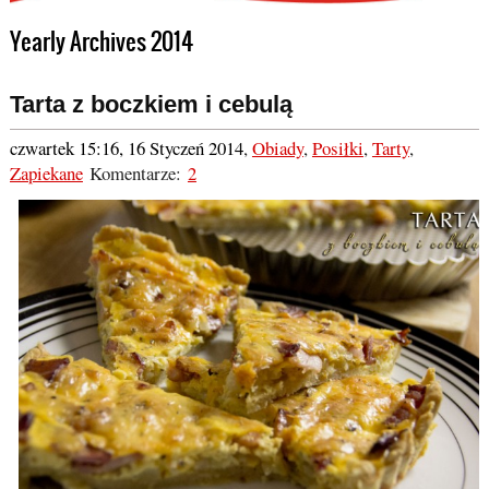
Yearly Archives 2014
Tarta z boczkiem i cebulą
czwartek 15:16, 16 Styczeń 2014
,
Obiady
,
Posiłki
,
Tarty
,
Zapiekane
Komentarze:
2