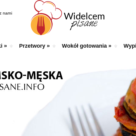
 z nami
i
»
Przetwory
»
Wokół gotowania
»
Wypi