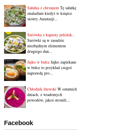
Sałatka z chrzanem
Tę sałatkę
znalazłam kiedyś w książce
siostry Anastazji...
Surówka z kapusty pekińsk...
Surówki są w zasadzie
niezbędnym elementem
drugiego dan...
Jajko w bułce
Jajko zapiekane
w bułce to przykład czegoś
naprawdę pro...
Chłodnik litewski
W ostatnich
dniach, z wiadomych
powodów, jakoś stronili...
Facebook