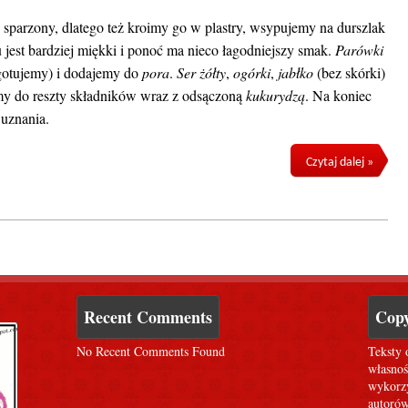
 sparzony, dlatego też kroimy go w plastry, wsypujemy na durszlak
jest bardziej miękki i ponoć ma nieco łagodniejszy smak.
Parówki
e gotujemy) i dodajemy do
pora
.
Ser żółty
,
ogórki
,
jabłko
(bez skórki)
my do reszty składników wraz z odsączoną
kukurydzą
. Na koniec
uznania.
Czytaj dalej »
Recent Comments
Copy
No Recent Comments Found
Teksty 
własnoś
wykorzy
autorów