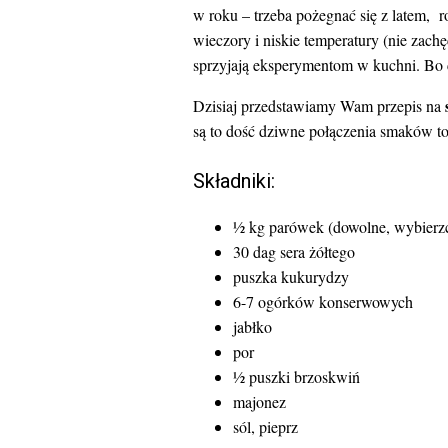
w roku – trzeba pożegnać się z latem, ro
wieczory i niskie temperatury (nie zac
sprzyjają eksperymentom w kuchni. Bo c
Dzisiaj przedstawiamy Wam przepis na
są to dość dziwne połączenia smaków to
Składniki:
½ kg parówek (dowolne, wybierzcie
30 dag sera żółtego
puszka kukurydzy
6-7 ogórków konserwowych
jabłko
por
½ puszki brzoskwiń
majonez
sól, pieprz