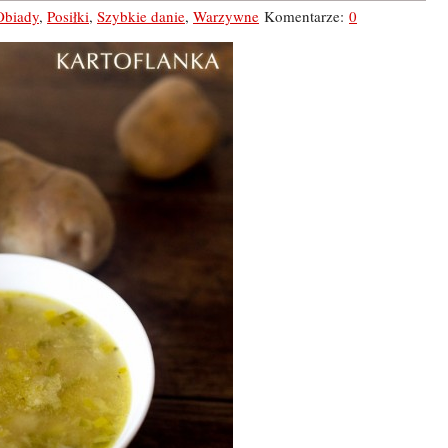
Obiady
,
Posiłki
,
Szybkie danie
,
Warzywne
Komentarze:
0