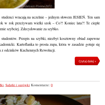
ze, studenci wracają na uczelnie – jednym słowem JESIEŃ. Ten sam
 rok w rok przeżywam wielki szok – Co?! Koniec lata?! Te ciepłe
znie szybciej. Zdecydowanie za szybko.
a studentów. Przepis na szybki, niezbyt kosztowny obiad zapewne
kademicki. Kartoflanka to prosta zupa, która w zasadzie gotuje się
m z odcinków Kuchennych Rewolucji.
Czytaj dalej »
łki
,
Sałatki i surówki
Komentarze:
0