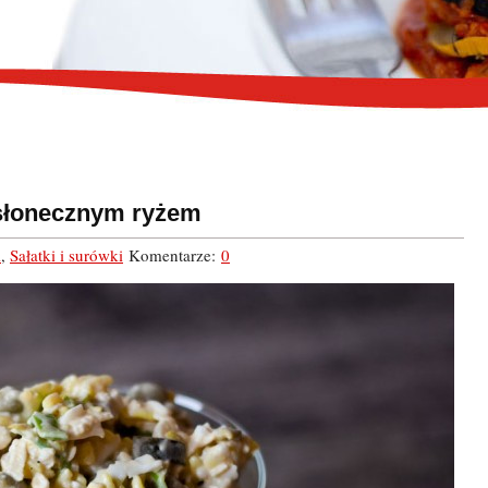
 słonecznym ryżem
i
,
Sałatki i surówki
Komentarze:
0