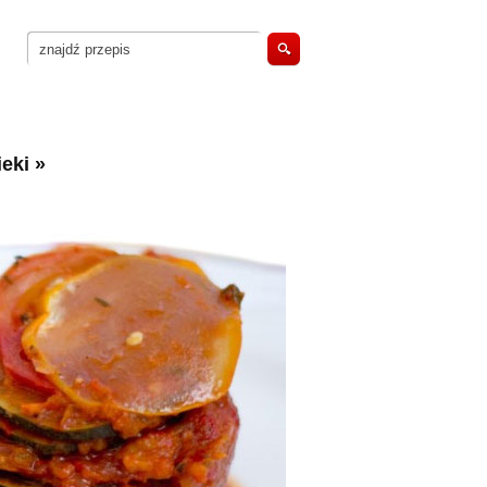
eki
»