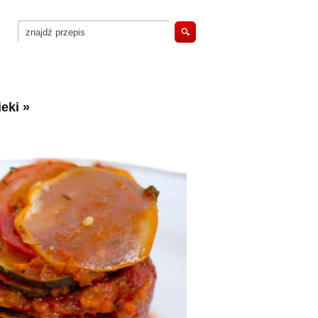
eki
»