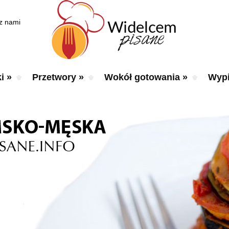
 z nami
i
»
Przetwory
»
Wokół gotowania
»
Wypi