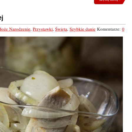
ej
Boże Narodzenie
,
Przystawki
,
Święta
,
Szybkie danie
Komentarze:
0