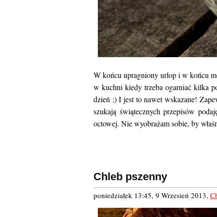
W końcu upragniony urlop i w końcu moż
w kuchni kiedy trzeba ogarniać kilka p
dzień ;) I jest to nawet wskazane! Zap
szukają świątecznych przepisów podaję
octowej. Nie wyobrażam sobie, by właśn
Chleb pszenny
poniedziałek 13:45, 9 Wrzesień 2013
,
C