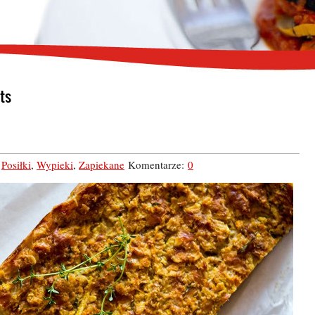
ts
,
Posiłki
,
Wypieki
,
Zapiekane
Komentarze:
0