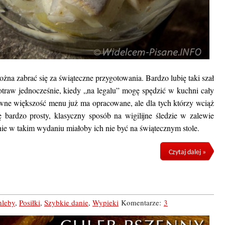
na zabrać się za świąteczne przygotowania. Bardzo lubię taki szał
otraw jednocześnie, kiedy „na legalu” mogę spędzić w kuchni cały
ewne większość menu już ma opracowane, ale dla tych którzy wciąż
 bardzo prosty, klasyczny sposób na wigilijne śledzie w zalewie
ie w takim wydaniu miałoby ich nie być na świątecznym stole.
Czytaj dalej »
hleby
,
Posiłki
,
Szybkie danie
,
Wypieki
Komentarze:
3