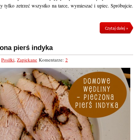
 tylko zetrzeć wszystko na tarce, wymieszać i upiec. Spróbujcie.
Czytaj dalej »
ona pierś indyka
,
Posiłki
,
Zapiekane
Komentarze:
2