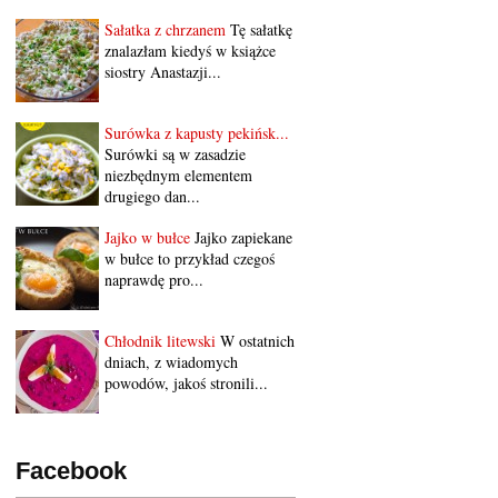
Sałatka z chrzanem
Tę sałatkę
znalazłam kiedyś w książce
siostry Anastazji...
Surówka z kapusty pekińsk...
Surówki są w zasadzie
niezbędnym elementem
drugiego dan...
Jajko w bułce
Jajko zapiekane
w bułce to przykład czegoś
naprawdę pro...
Chłodnik litewski
W ostatnich
dniach, z wiadomych
powodów, jakoś stronili...
Facebook