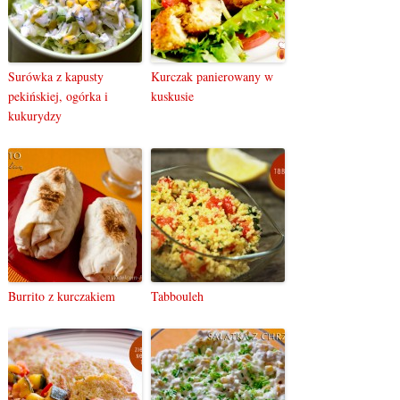
Surówka z kapusty
Kurczak panierowany w
pekińskiej, ogórka i
kuskusie
kukurydzy
Burrito z kurczakiem
Tabbouleh