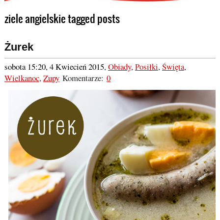
ziele angielskie tagged posts
Żurek
sobota 15:20, 4 Kwiecień 2015
,
Obiady
,
Posiłki
,
Święta
,
Wielkanoc
,
Zupy
Komentarze:
0