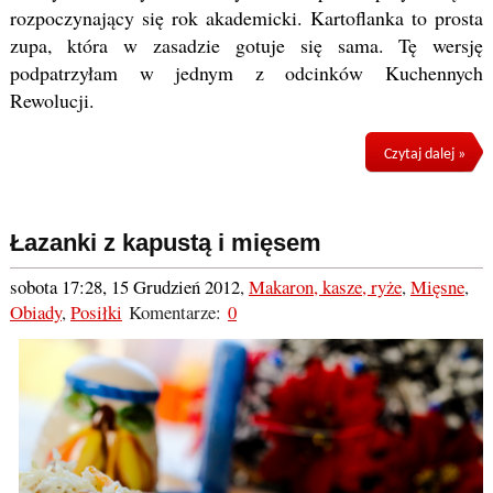
rozpoczynający się rok akademicki. Kartoflanka to prosta
zupa, która w zasadzie gotuje się sama. Tę wersję
podpatrzyłam w jednym z odcinków Kuchennych
Rewolucji.
Czytaj dalej »
Łazanki z kapustą i mięsem
sobota 17:28, 15 Grudzień 2012
,
Makaron, kasze, ryże
,
Mięsne
,
Obiady
,
Posiłki
Komentarze:
0