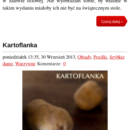
w zalewie octowej. Nie wyobrażam sobie, by właśnie w
takim wydaniu miałoby ich nie być na świątecznym stole.
Czytaj dalej »
Kartoflanka
poniedziałek 13:35, 30 Wrzesień 2013
,
Obiady
,
Posiłki
,
Szybkie
danie
,
Warzywne
Komentarze:
0