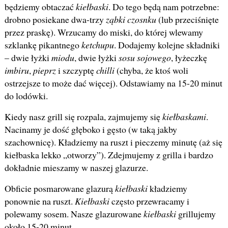
będziemy obtaczać
kiełbaski
. Do tego będą nam potrzebne:
drobno posiekane dwa-trzy
ząbki czosnku
(lub przeciśnięte
przez praskę). Wrzucamy do miski, do której wlewamy
szklankę pikantnego
ketchupu
. Dodajemy kolejne składniki
– dwie łyżki
miodu
, dwie łyżki
sosu sojowego
, łyżeczkę
imbiru
,
pieprz
i szczyptę
chilli
(chyba, że ktoś woli
ostrzejsze to może dać więcej). Odstawiamy na 15-20 minut
do lodówki.
Kiedy nasz grill się rozpala, zajmujemy się
kiełbaskami
.
Nacinamy je dość głęboko i gęsto (w taką jakby
szachownicę). Kładziemy na ruszt i pieczemy minutę (aż się
kiełbaska lekko „otworzy”). Zdejmujemy z grilla i bardzo
dokładnie mieszamy w naszej glazurze.
Obficie posmarowane glazurą
kiełbaski
kładziemy
ponownie na ruszt.
Kiełbaski
często przewracamy i
polewamy sosem. Nasze glazurowane
kiełbaski
grillujemy
około 15-20 minut.