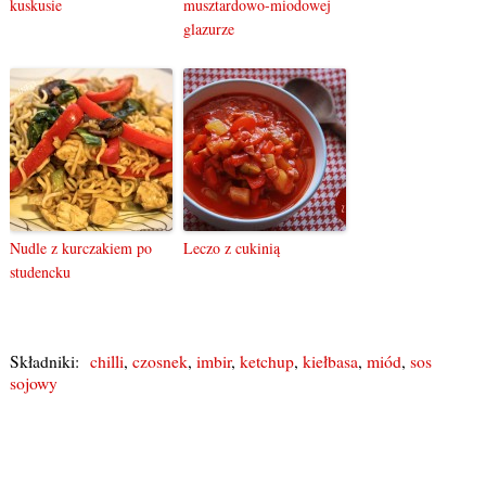
kuskusie
musztardowo-miodowej
glazurze
Nudle z kurczakiem po
Leczo z cukinią
studencku
Składniki:
chilli
,
czosnek
,
imbir
,
ketchup
,
kiełbasa
,
miód
,
sos
sojowy