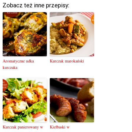
Zobacz też inne przepisy:
Aromatyczne udka
Kurczak marokański
kurczaka
Kurczak panierowany w
Kiełbaski w