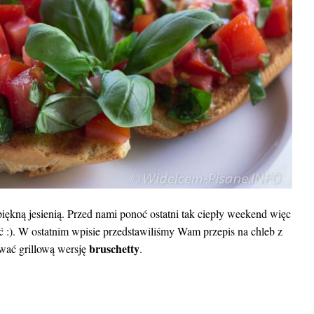
iękną jesienią. Przed nami ponoć ostatni tak ciepły weekend więc
ć :). W ostatnim wpisie przedstawiliśmy Wam przepis na chleb z
bruschetty
ować grillową wersję
.