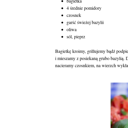
bagietka
4 średnie pomidory
czosnek
garść świeżej bazylii
oliwa
sól, pieprz
Bagietkę kroimy, grillujemy bądź podpie
i mieszamy z posiekaną grubo bazylią.
nacieramy czosnkiem, na wierzch wykła