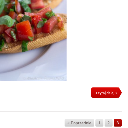
Czytaj dalej »
« Poprzednie
1
2
3