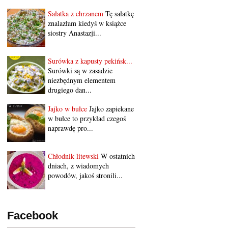
Sałatka z chrzanem
Tę sałatkę
znalazłam kiedyś w książce
siostry Anastazji...
Surówka z kapusty pekińsk...
Surówki są w zasadzie
niezbędnym elementem
drugiego dan...
Jajko w bułce
Jajko zapiekane
w bułce to przykład czegoś
naprawdę pro...
Chłodnik litewski
W ostatnich
dniach, z wiadomych
powodów, jakoś stronili...
Facebook