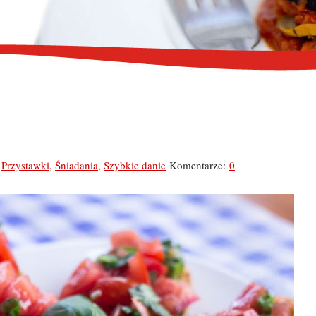
,
Przystawki
,
Śniadania
,
Szybkie danie
Komentarze:
0