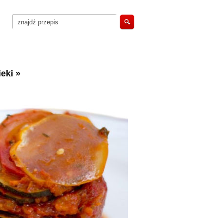
eki
»