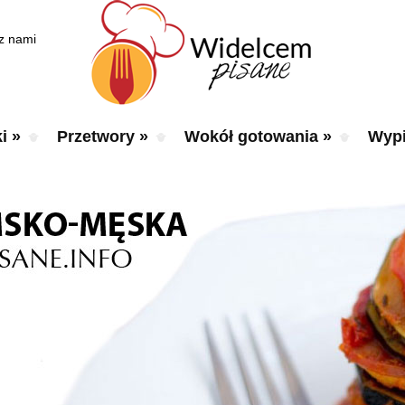
 z nami
i
»
Przetwory
»
Wokół gotowania
»
Wypi