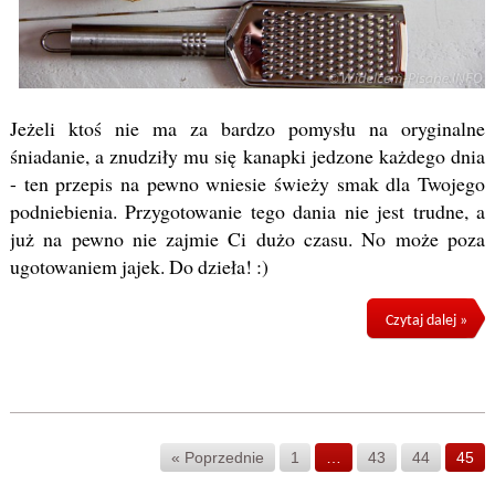
Jeżeli ktoś nie ma za bardzo pomysłu na oryginalne
śniadanie, a znudziły mu się kanapki jedzone każdego dnia
- ten przepis na pewno wniesie świeży smak dla Twojego
podniebienia. Przygotowanie tego dania nie jest trudne, a
już na pewno nie zajmie Ci dużo czasu. No może poza
ugotowaniem jajek. Do dzieła! :)
Czytaj dalej »
« Poprzednie
1
…
43
44
45