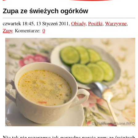
Zupa ze świeżych ogórków
czwartek 18:45, 13 Styczeń 2011
,
Obiady
,
Posiłki
,
Warzywne
,
Zupy
Komentarze:
0
Nic tak nie rozgrzewa jak porządna porcja zupy ze świeżych