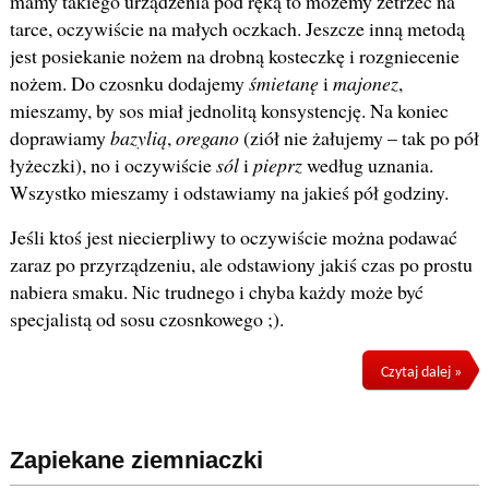
mamy takiego urządzenia pod ręką to możemy zetrzeć na
tarce, oczywiście na małych oczkach. Jeszcze inną metodą
jest posiekanie nożem na drobną kosteczkę i rozgniecenie
nożem. Do czosnku dodajemy
śmietanę
i
majonez
,
mieszamy, by sos miał jednolitą konsystencję. Na koniec
doprawiamy
bazylią
,
oregano
(ziół nie żałujemy – tak po pół
łyżeczki), no i oczywiście
sól
i
pieprz
według uznania.
Wszystko mieszamy i odstawiamy na jakieś pół godziny.
Jeśli ktoś jest niecierpliwy to oczywiście można podawać
zaraz po przyrządzeniu, ale odstawiony jakiś czas po prostu
nabiera smaku. Nic trudnego i chyba każdy może być
specjalistą od sosu czosnkowego ;).
Czytaj dalej »
Zapiekane ziemniaczki