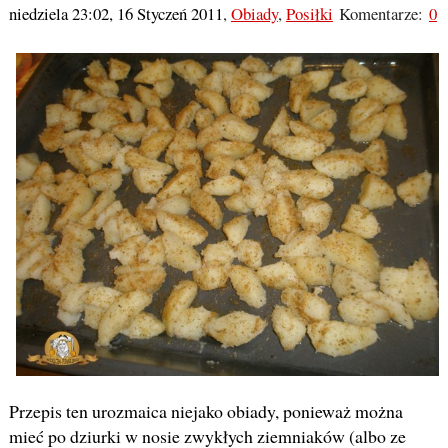
niedziela 23:02, 16 Styczeń 2011
,
Obiady
,
Posiłki
Komentarze:
0
Przepis ten urozmaica niejako obiady, ponieważ można
mieć po dziurki w nosie zwykłych ziemniaków (albo ze