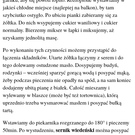
jakieś chłodne miejsce (najlepiej na balkon), by tam
szybciutko ostygło. Po ubiciu pianki zabieramy się za
żółtka. Do nich wsypujemy cukier waniliowy i cukier
normalny. Bierzemy mikser w łapki i miksujemy, aż
uzyskamy jednolitą masę.
Po wykonaniu tych czynności możemy przystąpić do
łączenia składników. Utarte żółtka łączymy z serem i do
tego dolewamy ostudzone masło. Dosypujemy budyń,
rodzynki – wcześniej sparzyć gorącą wodą i posypać mąką,
żeby podczas pieczenia nie opadły na spód, a na sam koniec
dodajemy ubitą pianę z białek. Całość mieszamy i
wylewamy w blaszce (może być też tortownica), którą
uprzednio trzeba wysmarować masłem i posypać bułką
tartą.
Wstawiamy do piekarnika rozgrzanego do 180° i pieczemy
sernik wiedeński
50min. Po wystudzeniu,
można posypać