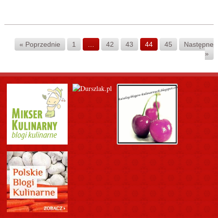
« Poprzednie
1
…
42
43
44
45
Następne
»