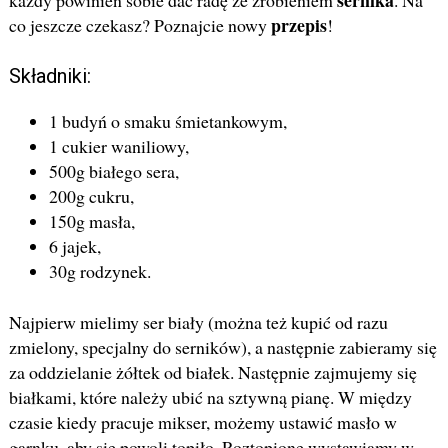
sernika
każdy powinien sobie dać radę ze zrobieniem
. Na
przepis
co jeszcze czekasz? Poznajcie nowy
!
Składniki:
1 budyń o smaku śmietankowym,
1 cukier waniliowy,
500g białego sera,
200g cukru,
150g masła,
6 jajek,
30g rodzynek.
Najpierw mielimy ser biały (można też kupić od razu
zmielony, specjalny do serników), a następnie zabieramy się
za oddzielanie żółtek od białek. Następnie zajmujemy się
białkami, które należy ubić na sztywną pianę. W między
czasie kiedy pracuje mikser, możemy ustawić masło w
garnku, aby się powoli topiło. Roztopione wystawiamy w