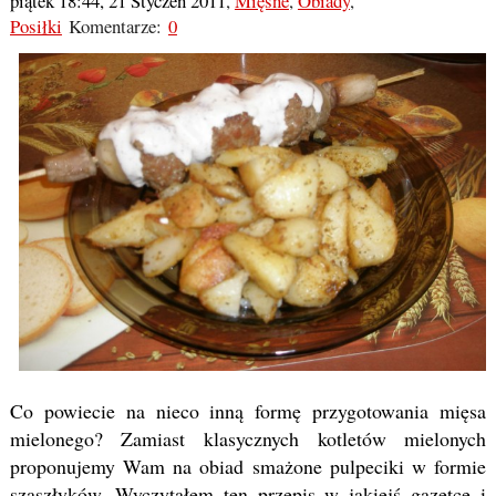
piątek 18:44, 21 Styczeń 2011
,
Mięsne
,
Obiady
,
Posiłki
Komentarze:
0
Co powiecie na nieco inną formę przygotowania mięsa
mielonego? Zamiast klasycznych kotletów mielonych
proponujemy Wam na obiad smażone pulpeciki w formie
szaszłyków. Wyczytałem ten przepis w jakiejś gazetce i