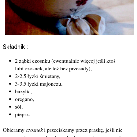
Składniki:
2 ząbki czosnku (ewentualnie więcej jeśli ktoś
lubi czosnek, ale też bez przesady),
2-2,5 łyżki śmietany,
3-3,5 łyżki majonezu,
bazylia,
oregano,
sól,
pieprz.
Obieramy
czosnek
i przeciskamy przez praskę, jeśli nie