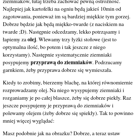
ziemniaków, tutaj trzeba zachować pewną ostrożność.
Najlepiej jak kartofelki na ogniu będą jakieś 10min od
zagotowania, ponieważ im są bardziej miękkie tym gorzej.
Dobrze będzie jak będą miękko-twarde (z naciskiem na
twarde ;D). Następnie odcedzamy, lekko potrząsamy i
olej
łapiemy za
. Wlewamy trzy łyżki stołowe (jest to
optymalna ilość, bo potem i tak jeszcze z niego
korzystamy). Następnie systematycznie ziemniaki
przyprawą do ziemniaków
posypujemy
. Podrzucamy
garnkiem, żeby przyprawa dobrze się wymieszała.
Kiedy to zrobimy, bierzemy blachę, na której równomiernie
rozprowadzamy olej. Na niego wysypujemy ziemniaki i
rozganiamy je po całej blaszce, żeby się dobrze piekły. Raz
jeszcze posypujemy je przyprawą do ziemniaków i
polewamy olejem (żeby dobrze się spiekły). Tak to powinno
mniej więcej wyglądać:
Masz podobnie jak na obrazku? Dobrze, a teraz ustaw