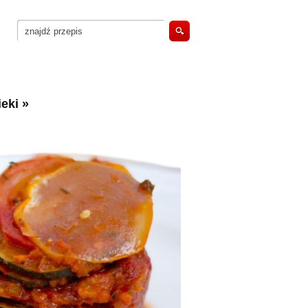
eki
»