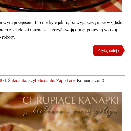
nowym przepisem. I to nie byle jakim, bo wyjątkowym ze względu
ntem z tej okazji można zaskoczyć swoją drugą połówką włoską
 roboty.
Czytaj dalej »
iłki
,
Śniadania
,
Szybkie danie
,
Zapiekane
Komentarze:
0