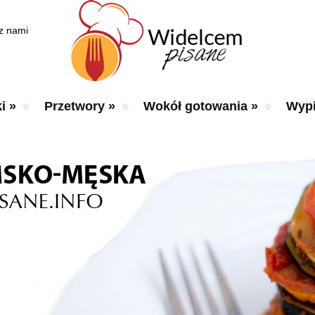
 z nami
i
»
Przetwory
»
Wokół gotowania
»
Wypi