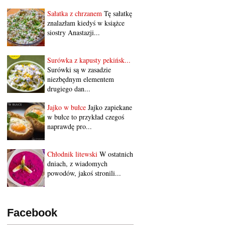
Sałatka z chrzanem
Tę sałatkę
znalazłam kiedyś w książce
siostry Anastazji...
Surówka z kapusty pekińsk...
Surówki są w zasadzie
niezbędnym elementem
drugiego dan...
Jajko w bułce
Jajko zapiekane
w bułce to przykład czegoś
naprawdę pro...
Chłodnik litewski
W ostatnich
dniach, z wiadomych
powodów, jakoś stronili...
Facebook