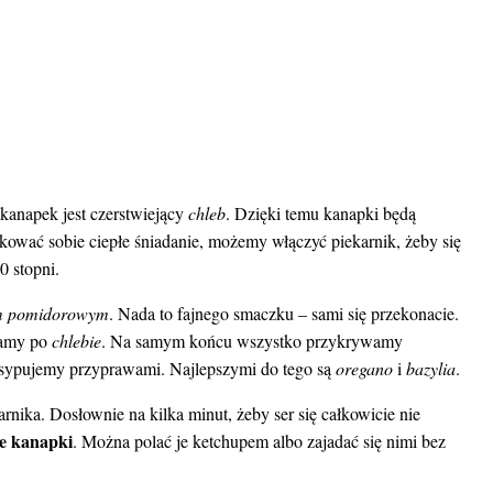
anapek jest czerstwiejący
chleb
. Dzięki temu kanapki będą
kować sobie ciepłe śniadanie, możemy włączyć piekarnik, żeby się
 stopni.
em pomidorowym
. Nada to fajnego smaczku – sami się przekonacie.
zamy po
chlebie
. Na samym końcu wszystko przykrywamy
osypujemy przyprawami. Najlepszymi do tego są
oregano
i
bazylia
.
ika. Dosłownie na kilka minut, żeby ser się całkowicie nie
e kanapki
. Można polać je ketchupem albo zajadać się nimi bez