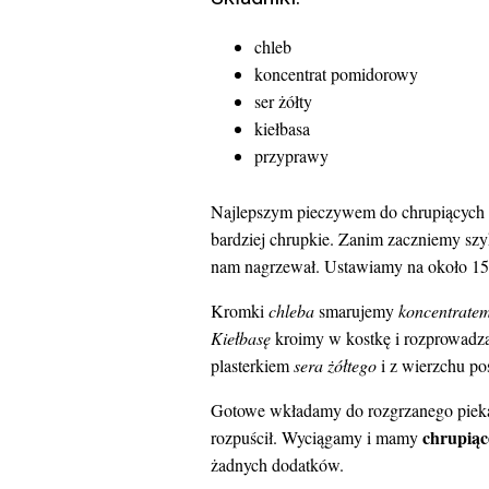
chleb
koncentrat pomidorowy
ser żółty
kiełbasa
przyprawy
Najlepszym pieczywem do chrupiących k
bardziej chrupkie. Zanim zaczniemy szy
nam nagrzewał. Ustawiamy na około 150
Kromki
chleba
smarujemy
koncentrat
Kiełbasę
kroimy w kostkę i rozprowad
plasterkiem
sera żółtego
i z wierzchu p
Gotowe wkładamy do rozgrzanego piekarn
chrupiąc
rozpuścił. Wyciągamy i mamy
żadnych dodatków.