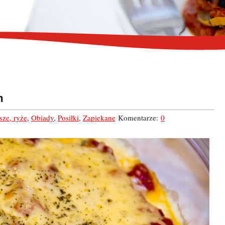
m
sze, ryże
,
Obiady
,
Posiłki
,
Zapiekane
Komentarze:
0