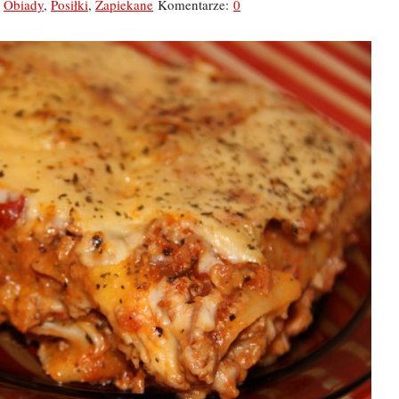
,
Obiady
,
Posiłki
,
Zapiekane
Komentarze:
0