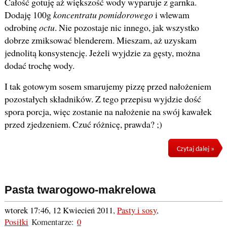
Całość gotuję aż większość wody wyparuje z garnka.
Dodaję 100g
koncentratu pomidorowego
i wlewam
odrobinę
octu
. Nie pozostaje nic innego, jak wszystko
dobrze zmiksować blenderem. Mieszam, aż uzyskam
jednolitą konsystencję. Jeżeli wyjdzie za gęsty, można
dodać trochę wody.
I tak gotowym sosem smarujemy pizzę przed nałożeniem
pozostałych składników. Z tego przepisu wyjdzie dość
spora porcja, więc zostanie na nałożenie na swój kawałek
przed zjedzeniem. Czuć różnicę, prawda? ;)
Czytaj dalej »
Pasta twarogowo-makrelowa
wtorek 17:46, 12 Kwiecień 2011
,
Pasty i sosy
,
Posiłki
Komentarze:
0