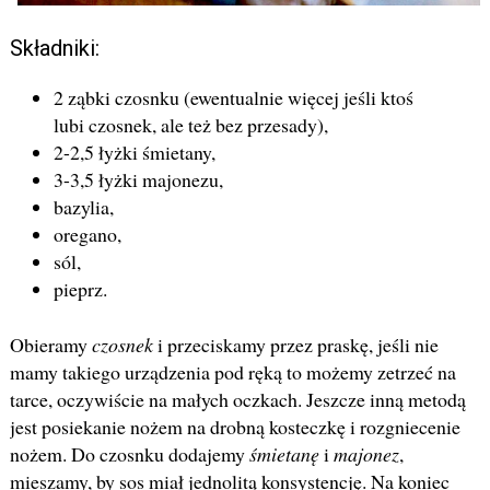
Składniki:
2 ząbki czosnku (ewentualnie więcej jeśli ktoś
lubi czosnek, ale też bez przesady),
2-2,5 łyżki śmietany,
3-3,5 łyżki majonezu,
bazylia,
oregano,
sól,
pieprz.
Obieramy
czosnek
i przeciskamy przez praskę, jeśli nie
mamy takiego urządzenia pod ręką to możemy zetrzeć na
tarce, oczywiście na małych oczkach. Jeszcze inną metodą
jest posiekanie nożem na drobną kosteczkę i rozgniecenie
nożem. Do czosnku dodajemy
śmietanę
i
majonez
,
mieszamy, by sos miał jednolitą konsystencję. Na koniec