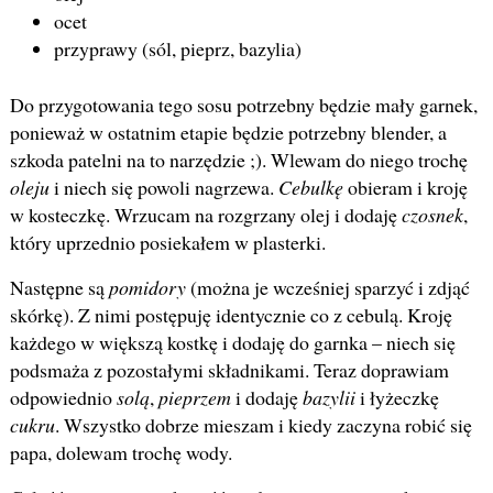
ocet
przyprawy (sól, pieprz, bazylia)
Do przygotowania tego sosu potrzebny będzie mały garnek,
ponieważ w ostatnim etapie będzie potrzebny blender, a
szkoda patelni na to narzędzie ;). Wlewam do niego trochę
oleju
i niech się powoli nagrzewa.
Cebulkę
obieram i kroję
w kosteczkę. Wrzucam na rozgrzany olej i dodaję
czosnek
,
który uprzednio posiekałem w plasterki.
Następne są
pomidory
(można je wcześniej sparzyć i zdjąć
skórkę). Z nimi postępuję identycznie co z cebulą. Kroję
każdego w większą kostkę i dodaję do garnka – niech się
podsmaża z pozostałymi składnikami. Teraz doprawiam
odpowiednio
solą
,
pieprzem
i dodaję
bazylii
i łyżeczkę
cukru
. Wszystko dobrze mieszam i kiedy zaczyna robić się
papa, dolewam trochę wody.