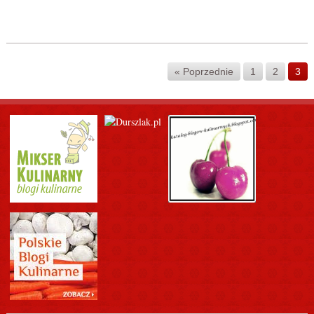
« Poprzednie
1
2
3