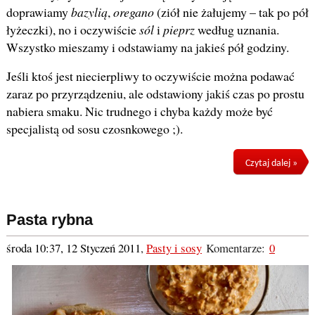
doprawiamy
bazylią
,
oregano
(ziół nie żałujemy – tak po pół
łyżeczki), no i oczywiście
sól
i
pieprz
według uznania.
Wszystko mieszamy i odstawiamy na jakieś pół godziny.
Jeśli ktoś jest niecierpliwy to oczywiście można podawać
zaraz po przyrządzeniu, ale odstawiony jakiś czas po prostu
nabiera smaku. Nic trudnego i chyba każdy może być
specjalistą od sosu czosnkowego ;).
Czytaj dalej »
Pasta rybna
środa 10:37, 12 Styczeń 2011
,
Pasty i sosy
Komentarze:
0