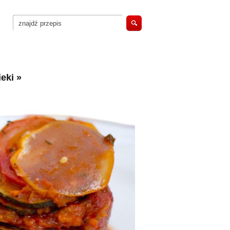
eki
»