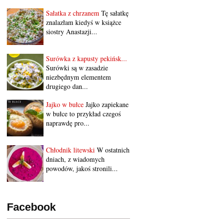
Sałatka z chrzanem
Tę sałatkę
znalazłam kiedyś w książce
siostry Anastazji...
Surówka z kapusty pekińsk...
Surówki są w zasadzie
niezbędnym elementem
drugiego dan...
Jajko w bułce
Jajko zapiekane
w bułce to przykład czegoś
naprawdę pro...
Chłodnik litewski
W ostatnich
dniach, z wiadomych
powodów, jakoś stronili...
Facebook