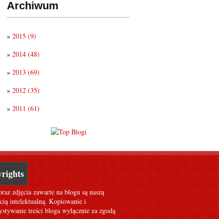
Archiwum
»
2015
(9)
»
2014
(48)
»
2013
(69)
»
2012
(35)
»
2011
(61)
rights
oraz zdjęcia zawarte na blogu są naszą
cią intelektualną. Kopiowanie i
stywanie treści bloga wyłącznie za zgodą