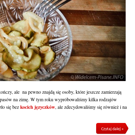
ńczy, ale na pewno znajdą się osoby, które jeszcze zamierzają
 zapasów na zimę. W tym roku wypróbowaliśmy kilka rodzajów
kocich języczków
zło się bez
, ale zdecydowaliśmy się również i na
Czytaj dalej »