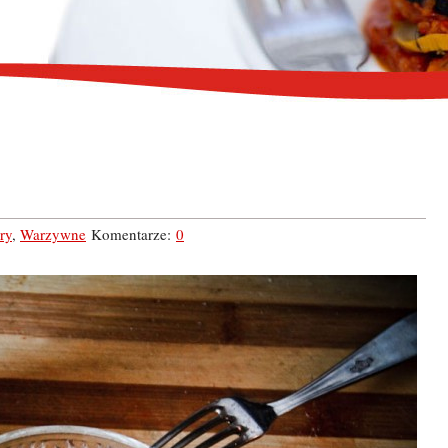
ry
,
Warzywne
Komentarze:
0