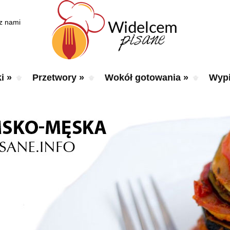
 z nami
i
»
Przetwory
»
Wokół gotowania
»
Wypi