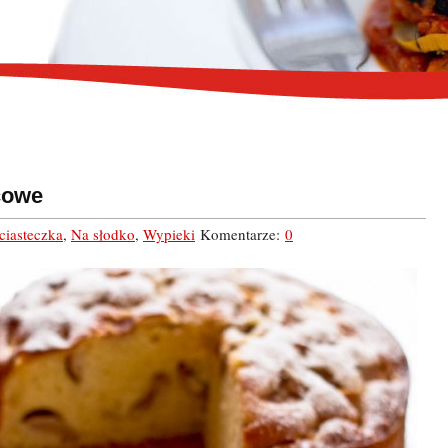
cowe
 ciasteczka
,
Na słodko
,
Wypieki
Komentarze:
0