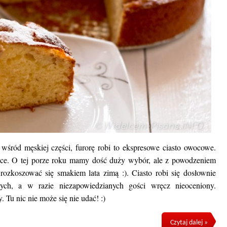
 wśród męskiej części, furorę robi to ekspresowe ciasto owocowe.
e. O tej porze roku mamy dość duży wybór, ale z powodzeniem
zkoszować się smakiem lata zimą :). Ciasto robi się dosłownie
nych, a w razie niezapowiedzianych gości wręcz nieoceniony.
Tu nic nie może się nie udać! :)
Czytaj dalej »