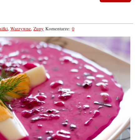
siłki
,
Warzywne
,
Zupy
Komentarze:
0