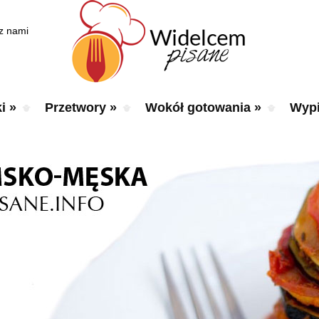
 z nami
i
»
Przetwory
»
Wokół gotowania
»
Wypi