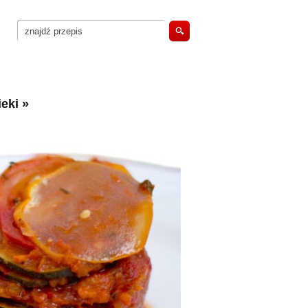
eki
»