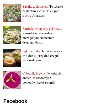
Sałatka z chrzanem
Tę sałatkę
znalazłam kiedyś w książce
siostry Anastazji...
Surówka z kapusty pekińsk...
Surówki są w zasadzie
niezbędnym elementem
drugiego dan...
Jajko w bułce
Jajko zapiekane
w bułce to przykład czegoś
naprawdę pro...
Chłodnik litewski
W ostatnich
dniach, z wiadomych
powodów, jakoś stronili...
Facebook