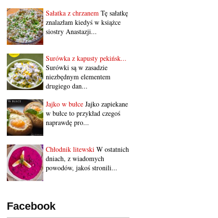
Sałatka z chrzanem
Tę sałatkę
znalazłam kiedyś w książce
siostry Anastazji...
Surówka z kapusty pekińsk...
Surówki są w zasadzie
niezbędnym elementem
drugiego dan...
Jajko w bułce
Jajko zapiekane
w bułce to przykład czegoś
naprawdę pro...
Chłodnik litewski
W ostatnich
dniach, z wiadomych
powodów, jakoś stronili...
Facebook