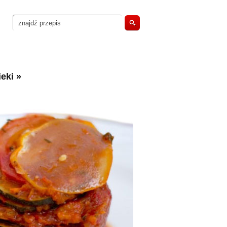
eki
»