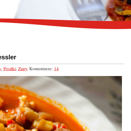
ssler
y
,
Posiłki
,
Zupy
Komentarze:
14