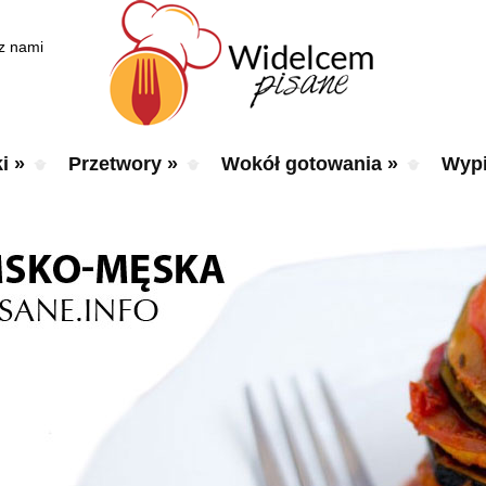
 z nami
i
»
Przetwory
»
Wokół gotowania
»
Wypi