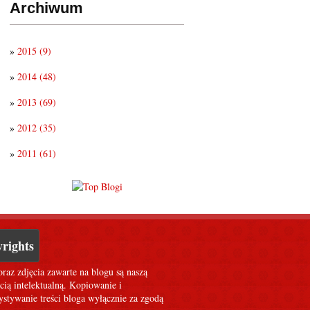
Archiwum
»
2015
(9)
»
2014
(48)
»
2013
(69)
»
2012
(35)
»
2011
(61)
rights
oraz zdjęcia zawarte na blogu są naszą
cią intelektualną. Kopiowanie i
stywanie treści bloga wyłącznie za zgodą