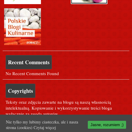
Recent Comments
No Recent Comments Found
Copyrights
Teksty oraz zdjęcia zawarte na blogu są naszą własnością
intelektualną. Kopiowanie i wykorzystywanie treści bloga
wyłącznie za zgodą autorów.
Nie tylko my lubimy ciasteczka, ale i nasza
Jasne, rozumiem ;)
strona (cookies)
Czytaj więcej
Dla Agusi ;* <3