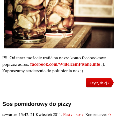
PS. Od teraz możecie trafić na nasze konto facebookowe
facebook.com/WidelcemPisane.info
poprzez adres:
;).
Zapraszamy serdecznie do polubienia nas ;).
Czytaj dalej »
Sos pomidorowy do pizzy
czwartek 15:42, 21 Kwiecień 2011
,
Pasty i sosy
Komentarze:
0