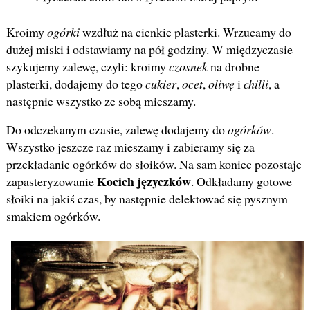
Kroimy
ogórki
wzdłuż na cienkie plasterki. Wrzucamy do
dużej miski i odstawiamy na pół godziny. W międzyczasie
szykujemy zalewę, czyli: kroimy
czosnek
na drobne
plasterki, dodajemy do tego
cukier
,
ocet
,
oliwę
i
chilli
, a
następnie wszystko ze sobą mieszamy.
Do odczekanym czasie, zalewę dodajemy do
ogórków
.
Wszystko jeszcze raz mieszamy i zabieramy się za
przekładanie ogórków do słoików. Na sam koniec pozostaje
Kocich języczków
zapasteryzowanie
. Odkładamy gotowe
słoiki na jakiś czas, by następnie delektować się pysznym
smakiem ogórków.