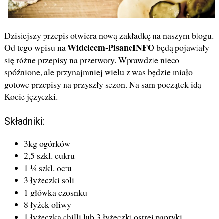
Dzisiejszy przepis otwiera nową zakładkę na naszym blogu.
Widelcem-PisaneINFO
Od tego wpisu na
będą pojawiały
się różne przepisy na przetwory. Wprawdzie nieco
spóźnione, ale przynajmniej wielu z was będzie miało
gotowe przepisy na przyszły sezon. Na sam początek idą
Kocie języczki.
Składniki:
3kg ogórków
2,5 szkl. cukru
1 ¼ szkl. octu
3 łyżeczki soli
1 główka czosnku
8 łyżek oliwy
1 łyżeczka chilli lub 3 łyżeczki ostrej papryki