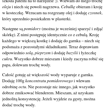
szkoda patelni na to narzędzie ;). Wlewam do niego trochę
oleju
i niech się powoli nagrzewa.
Cebulkę
obieram i kroję
w kosteczkę. Wrzucam na rozgrzany olej i dodaję
czosnek
,
który uprzednio posiekałem w plasterki.
Następne są
pomidory
(można je wcześniej sparzyć i zdjąć
skórkę). Z nimi postępuję identycznie co z cebulą. Kroję
każdego w większą kostkę i dodaję do garnka – niech się
podsmaża z pozostałymi składnikami. Teraz doprawiam
odpowiednio
solą
,
pieprzem
i dodaję
bazylii
i łyżeczkę
cukru
. Wszystko dobrze mieszam i kiedy zaczyna robić się
papa, dolewam trochę wody.
Całość gotuję aż większość wody wyparuje z garnka.
Dodaję 100g
koncentratu pomidorowego
i wlewam
odrobinę
octu
. Nie pozostaje nic innego, jak wszystko
dobrze zmiksować blenderem. Mieszam, aż uzyskam
jednolitą konsystencję. Jeżeli wyjdzie za gęsty, można
dodać trochę wody.