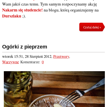
Wam jakiś czas temu. Tym samym rozpoczynamy akcję
Nakarm się studencie!
na blogu, którą organizujemy na
Durszlaku
;).
Czytaj dalej »
Ogórki z pieprzem
wtorek 15:51, 28 Sierpień 2012
,
Przetwory
,
Warzywne
Komentarze:
0