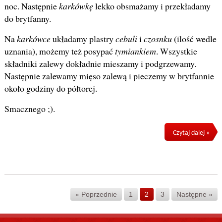
noc. Następnie
karkówkę
lekko obsmażamy i przekładamy
do brytfanny.
Na
karkówce
układamy plastry
cebuli
i
czosnku
(ilość wedle
uznania), możemy też posypać
tymiankiem
. Wszystkie
składniki zalewy dokładnie mieszamy i podgrzewamy.
Następnie zalewamy mięso zalewą i pieczemy w brytfannie
około godziny do półtorej.
Smacznego ;).
Czytaj dalej »
« Poprzednie
1
2
3
Następne »