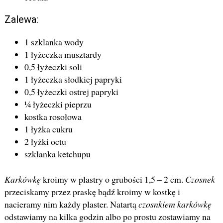
Zalewa:
1 szklanka wody
1 łyżeczka musztardy
0,5 łyżeczki soli
1 łyżeczka słodkiej papryki
0,5 łyżeczki ostrej papryki
¼ łyżeczki pieprzu
kostka rosołowa
1 łyżka cukru
2 łyżki octu
szklanka ketchupu
Karkówkę
kroimy w plastry o grubości 1,5 – 2 cm.
Czosnek
przeciskamy przez praskę bądź kroimy w kostkę i
nacieramy nim każdy plaster. Natartą
czosnkiem karkówkę
odstawiamy na kilka godzin albo po prostu zostawiamy na