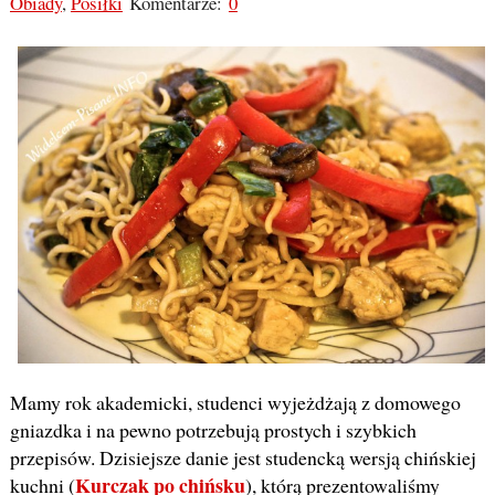
Obiady
,
Posiłki
Komentarze:
0
Mamy rok akademicki, studenci wyjeżdżają z domowego
gniazdka i na pewno potrzebują prostych i szybkich
przepisów. Dzisiejsze danie jest studencką wersją chińskiej
Kurczak po chińsku
kuchni (
), którą prezentowaliśmy