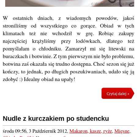
W ostatnich dniach, z wiadomych powodów, jakoś
stroniliśmy od wszystkiego co gorące. Obiad w tych
klimatach też nie wchodził w grę. Robiąc zakupy
najczęściej krążyliśmy przy lodówkach, dlatego też
pomyślałam o chłodniku. Zamarzył mi się litewski na
buraczkach i botwinie. Z tym pierwszym nie było problemu,
botwina zaś okazała się trudno dostępna. Choć sezon się już
kończy, to jednak, po długich poszukiwaniach, udało się ją
zdobyć :) Idealny obiad na upały!
Czytaj dalej »
Nudle z kurczakiem po studencku
środa 09:56, 3 Październik 2012
,
Makaron, kasze, ryże
,
Mięsne
,