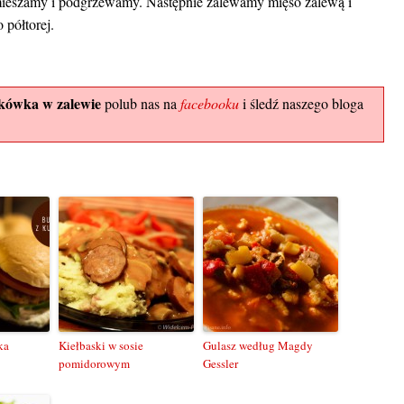
mieszamy i podgrzewamy. Następnie zalewamy mięso zalewą i
 półtorej.
kówka w zalewie
polub nas na
facebooku
i śledź naszego bloga
ka
Kiełbaski w sosie
Gulasz według Magdy
pomidorowym
Gessler