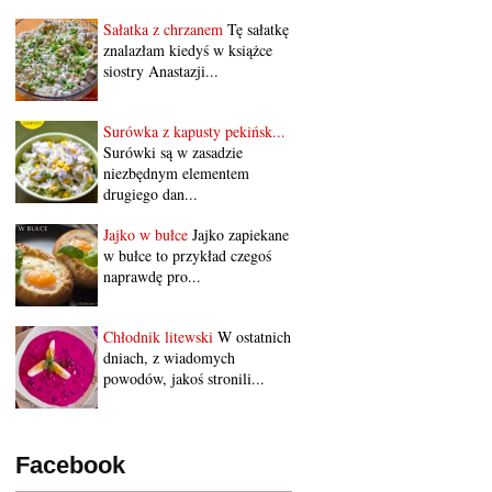
Sałatka z chrzanem
Tę sałatkę
znalazłam kiedyś w książce
siostry Anastazji...
Surówka z kapusty pekińsk...
Surówki są w zasadzie
niezbędnym elementem
drugiego dan...
Jajko w bułce
Jajko zapiekane
w bułce to przykład czegoś
naprawdę pro...
Chłodnik litewski
W ostatnich
dniach, z wiadomych
powodów, jakoś stronili...
Facebook