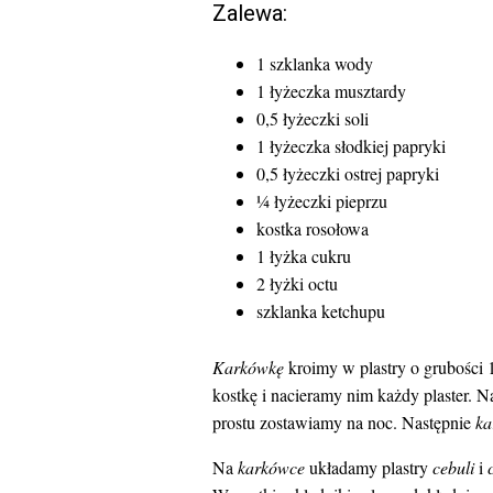
Zalewa:
1 szklanka wody
1 łyżeczka musztardy
0,5 łyżeczki soli
1 łyżeczka słodkiej papryki
0,5 łyżeczki ostrej papryki
¼ łyżeczki pieprzu
kostka rosołowa
1 łyżka cukru
2 łyżki octu
szklanka ketchupu
Karkówkę
kroimy w plastry o grubości 
kostkę i nacieramy nim każdy plaster. N
prostu zostawiamy na noc. Następnie
k
Na
karkówce
układamy plastry
cebuli
i