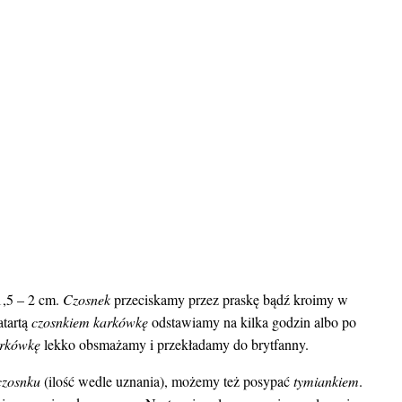
1,5 – 2 cm.
Czosnek
przeciskamy przez praskę bądź kroimy w
atartą
czosnkiem karkówkę
odstawiamy na kilka godzin albo po
arkówkę
lekko obsmażamy i przekładamy do brytfanny.
czosnku
(ilość wedle uznania), możemy też posypać
tymiankiem
.