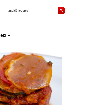
eki
»