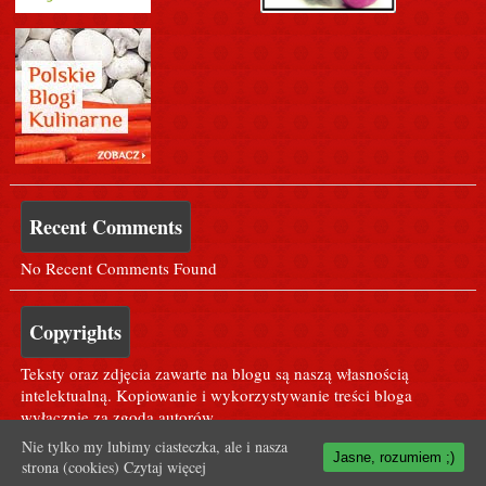
Recent Comments
No Recent Comments Found
Copyrights
Teksty oraz zdjęcia zawarte na blogu są naszą własnością
intelektualną. Kopiowanie i wykorzystywanie treści bloga
wyłącznie za zgodą autorów.
Nie tylko my lubimy ciasteczka, ale i nasza
Jasne, rozumiem ;)
strona (cookies)
Czytaj więcej
Dla Agusi ;* <3