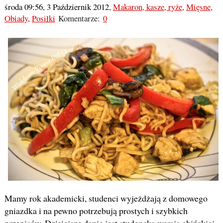
środa 09:56, 3 Październik 2012
,
Makaron, kasze, ryże
,
Mięsne
,
Obiady
,
Posiłki
Komentarze:
0
Mamy rok akademicki, studenci wyjeżdżają z domowego
gniazdka i na pewno potrzebują prostych i szybkich
przepisów. Dzisiejsze danie jest studencką wersją chińskiej