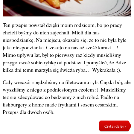
Ten przepis powstał dzięki moim rodzicom, bo po pracy
chcieli byśmy do nich zajechali. Mieli dla nas
niespodziankę. Na miejscu, okazało się, że to nie była byle
jaka niespodzianka. Czekało na nas aż sześć karasi…!
Mimo upływu lat, był to pierwszy raz kiedy musieliśmy
przygotować sobie rybkę od podstaw. I pomyśleć, że Adze
kilka dni temu marzyła się świeża ryba… Wykrakała ;).
Cały wieczór spędziliśmy na filetowaniu ryb. Ciężki bój, ale
wyszliśmy z niego z podniesionym czołem ;). Musieliśmy
też się zdecydować co będziemy z nich robić. Padło na
fishburgery z home made frytkami i sosem cesarskim.
Przepis dla dwóch osób.
Czytaj dalej »