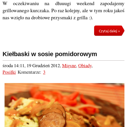
W oczekiwaniu na dłuuugi weekend zapodajemy
grillowanego kurczaka. Po raz kolejny, ale w tym roku jakoś
nas wzięło na drobiowe przysmaki z grilla :).
Czytaj dalej »
Kiełbaski w sosie pomidorowym
środa 14:11, 19 Grudzień 2012
,
Mięsne
,
Obiady
,
Posiłki
Komentarze:
3