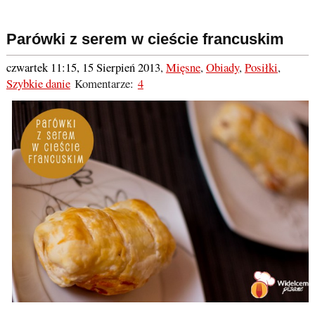
Parówki z serem w cieście francuskim
czwartek 11:15, 15 Sierpień 2013
,
Mięsne
,
Obiady
,
Posiłki
,
Szybkie danie
Komentarze:
4