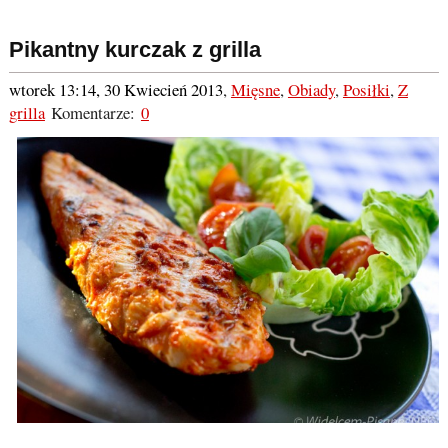
Pikantny kurczak z grilla
wtorek 13:14, 30 Kwiecień 2013
,
Mięsne
,
Obiady
,
Posiłki
,
Z
grilla
Komentarze:
0