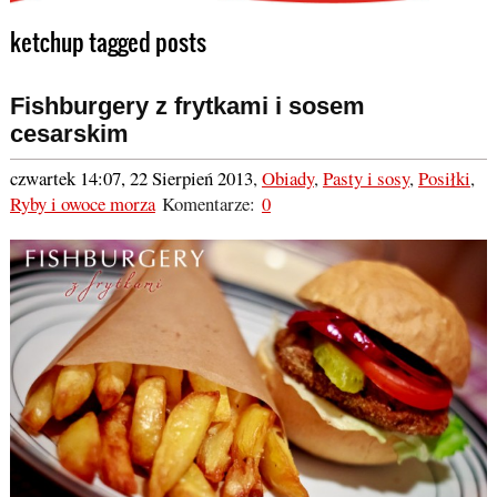
ketchup tagged posts
Fishburgery z frytkami i sosem
cesarskim
czwartek 14:07, 22 Sierpień 2013
,
Obiady
,
Pasty i sosy
,
Posiłki
,
Ryby i owoce morza
Komentarze:
0