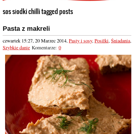
sos słodki chilli tagged posts
Pasta z makreli
czwartek 15:27, 20 Marzec 2014
,
Pasty i sosy
,
Posiłki
,
Śniadania
,
Szybkie danie
Komentarze:
0