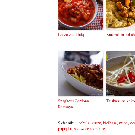
Leczo z cukinią
Kurczak marokań
Spaghetti Gordona
Tajska zupa kok
Ramsaya
Składniki:
cebula
,
curry
,
kiełbasa
,
miód
,
oc
papryka
,
sos worcestershire