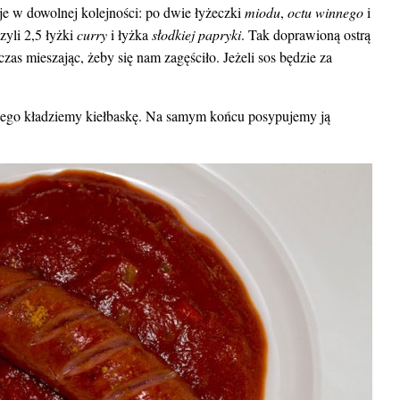
je w dowolnej kolejności: po dwie łyżeczki
miodu
,
octu winnego
i
zyli 2,5 łyżki
curry
i łyżka
słodkiej papryki
. Tak doprawioną ostrą
zas mieszając, żeby się nam zagęściło. Jeżeli sos będzie za
niego kładziemy kiełbaskę. Na samym końcu posypujemy ją