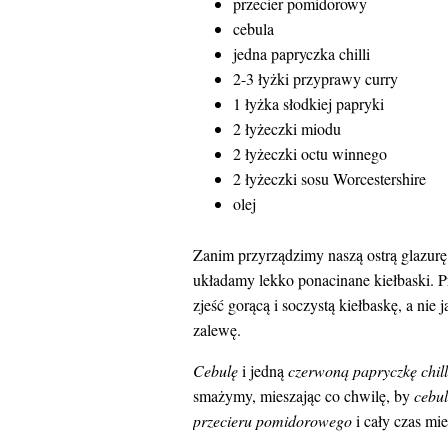
przecier pomidorowy
cebula
jedna papryczka chilli
2-3 łyżki przyprawy curry
1 łyżka słodkiej papryki
2 łyżeczki miodu
2 łyżeczki octu winnego
2 łyżeczki sosu Worcestershire
olej
Zanim przyrządzimy naszą ostrą glazurę
układamy lekko ponacinane kiełbaski. P
zjeść gorącą i soczystą kiełbaskę, a ni
zalewę.
Cebulę
i jedną
czerwoną papryczkę chill
smażymy, mieszając co chwilę, by
cebu
przecieru pomidorowego
i cały czas mi