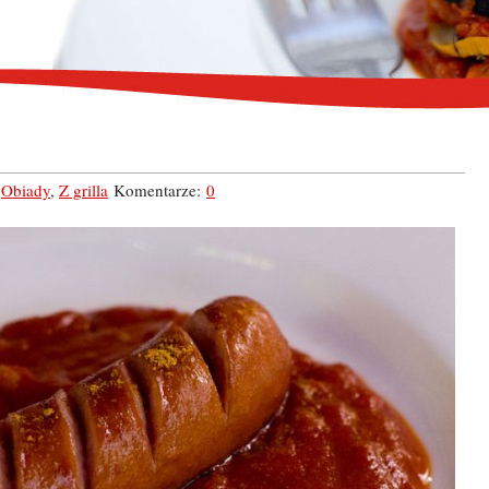
,
Obiady
,
Z grilla
Komentarze:
0