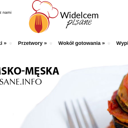
 z nami
i
»
Przetwory
»
Wokół gotowania
»
Wypi