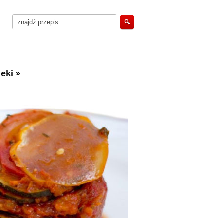
eki
»