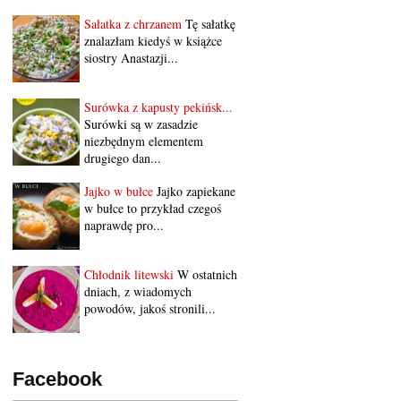
Sałatka z chrzanem
Tę sałatkę
znalazłam kiedyś w książce
siostry Anastazji...
Surówka z kapusty pekińsk...
Surówki są w zasadzie
niezbędnym elementem
drugiego dan...
Jajko w bułce
Jajko zapiekane
w bułce to przykład czegoś
naprawdę pro...
Chłodnik litewski
W ostatnich
dniach, z wiadomych
powodów, jakoś stronili...
Facebook