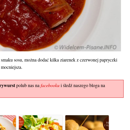
go smaku sosu, można dodać kilka ziarenek z czerwonej papryczki
t mocniejsza.
rywurst
polub nas na
facebooku
i śledź naszego bloga na