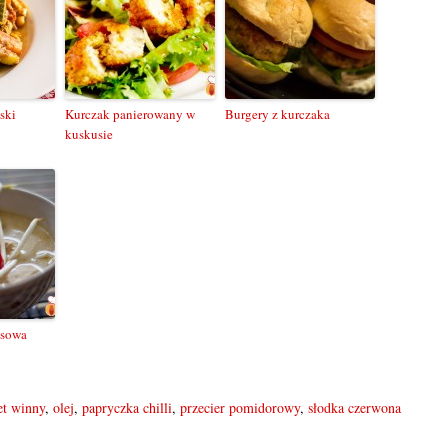
ski
Kurczak panierowany w
Burgery z kurczaka
kuskusie
osowa
et winny
,
olej
,
papryczka chilli
,
przecier pomidorowy
,
słodka czerwona