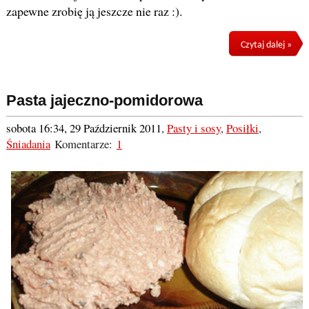
zapewne zrobię ją jeszcze nie raz :).
Czytaj dalej »
Pasta jajeczno-pomidorowa
sobota 16:34, 29 Październik 2011
,
Pasty i sosy
,
Posiłki
,
Śniadania
Komentarze:
1