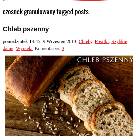
czosnek granulowany tagged posts
Chleb pszenny
poniedziałek 13:45, 9 Wrzesień 2013
,
Chleby
,
Posiłki
,
Szybkie
danie
,
Wypieki
Komentarze:
3