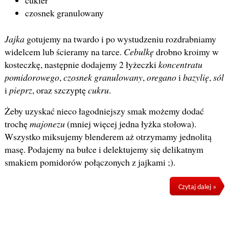
cukier
czosnek granulowany
Jajka
gotujemy na twardo i po wystudzeniu rozdrabniamy
widelcem lub ścieramy na tarce.
Cebulkę
drobno kroimy w
kosteczkę, następnie dodajemy 2 łyżeczki
koncentratu
pomidorowego
,
czosnek granulowany
,
oregano
i
bazylię
,
sól
i
pieprz
, oraz szczyptę
cukru
.
Żeby uzyskać nieco łagodniejszy smak możemy dodać
trochę
majonezu
(mniej więcej jedna łyżka stołowa).
Wszystko miksujemy blenderem aż otrzymamy jednolitą
masę. Podajemy na bułce i delektujemy się delikatnym
smakiem pomidorów połączonych z jajkami ;).
Czytaj dalej »