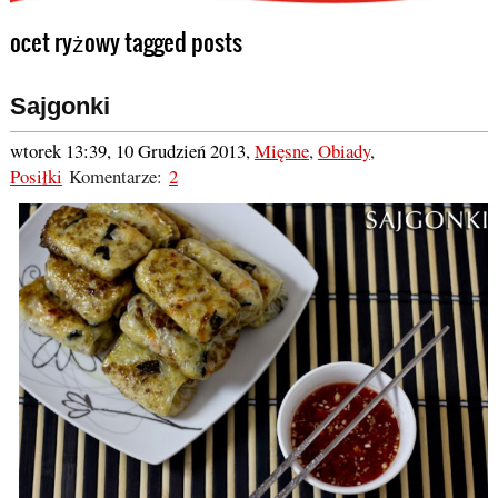
ocet ryżowy tagged posts
Sajgonki
wtorek 13:39, 10 Grudzień 2013
,
Mięsne
,
Obiady
,
Posiłki
Komentarze:
2