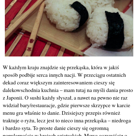
W każdym kraju znajdzie się przekąska, która w jakiś
sposób podbije serca innych nacji. W przeciągu ostatnich
dekad coraz większym zainteresowaniem cieszy się
dalekowschodnia kuchnia – mam tutaj na myśli dania prosto
z Japonii. O sushi każdy słyszał, a nawet na pewno nie raz
widział bary/restauracje, gdzie pierwsze skrzypce w karcie
menu gra właśnie to danie. Dzisiejszy przepis również
traktuje o ryżu, lecz jest to nieco inna przekąska – niedroga
i bardzo syta. To proste danie cieszy się ogromną
popularnością w krajach azjatyckich. Mowa oczywiście o