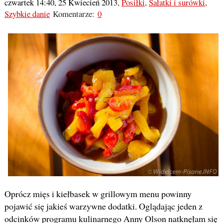
czwartek 14:40, 25 Kwiecień 2013
,
Posiłki
,
Sałatki i surówki
,
Szybkie danie
Komentarze:
0
Oprócz mięs i kiełbasek w grillowym menu powinny
pojawić się jakieś warzywne dodatki. Oglądając jeden z
odcinków programu kulinarnego Anny Olson natknęłam się