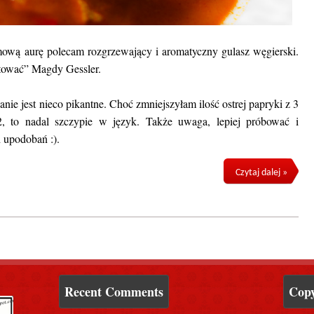
ową aurę polecam rozgrzewający i aromatyczny gulasz węgierski.
tować” Magdy Gessler.
anie jest nieco pikantne. Choć zmniejszyłam ilość ostrej papryki z 3
2, to nadal szczypie w język. Także uwaga, lepiej próbować i
 upodobań :).
Czytaj dalej »
Recent Comments
Copy