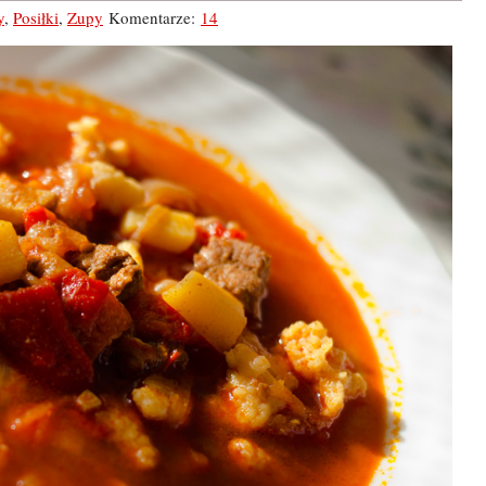
y
,
Posiłki
,
Zupy
Komentarze:
14