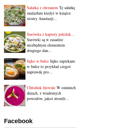
Sałatka z chrzanem
Tę sałatkę
znalazłam kiedyś w książce
siostry Anastazji...
Surówka z kapusty pekińsk...
Surówki są w zasadzie
niezbędnym elementem
drugiego dan...
Jajko w bułce
Jajko zapiekane
w bułce to przykład czegoś
naprawdę pro...
Chłodnik litewski
W ostatnich
dniach, z wiadomych
powodów, jakoś stronili...
Facebook