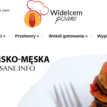
 z nami
i
»
Przetwory
»
Wokół gotowania
»
Wypi