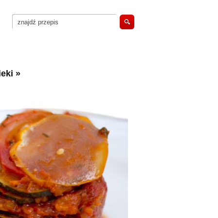
eki
»