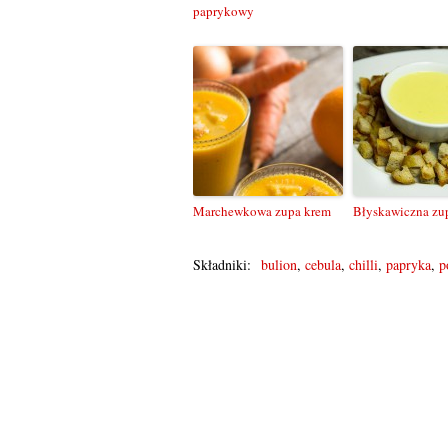
paprykowy
Marchewkowa zupa krem
Błyskawiczna zu
Składniki:
bulion
,
cebula
,
chilli
,
papryka
,
p