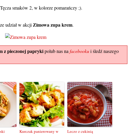
j: Tęcza smaków 2, w kolorze pomarańczy ;).
Zimowa zupa krem
rze udział w akcji
.
 z pieczonej papryki
polub nas na
facebooku
i śledź naszego
ski
Kurczak panierowany w
Leczo z cukinią