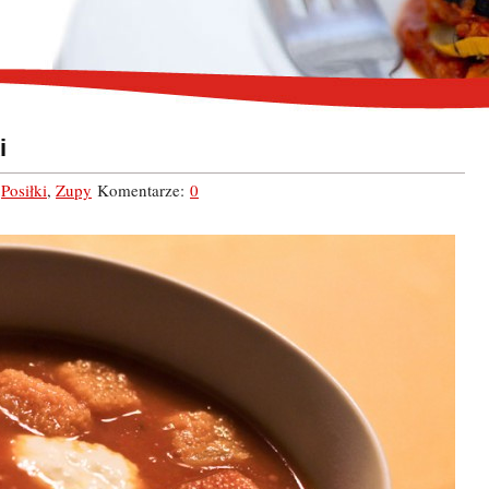
i
,
Posiłki
,
Zupy
Komentarze:
0