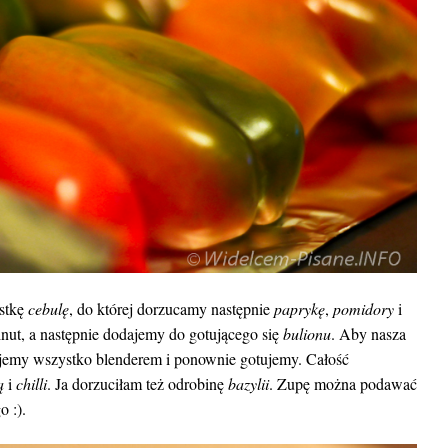
stkę
cebulę
, do której dorzucamy następnie
paprykę
,
pomidory
i
ut, a następnie dodajemy do gotującego się
bulionu
. Aby nasza
sujemy wszystko blenderem i ponownie gotujemy. Całość
ą
i
chilli
. Ja dorzuciłam też odrobinę
bazylii
. Zupę można podawać
 :).