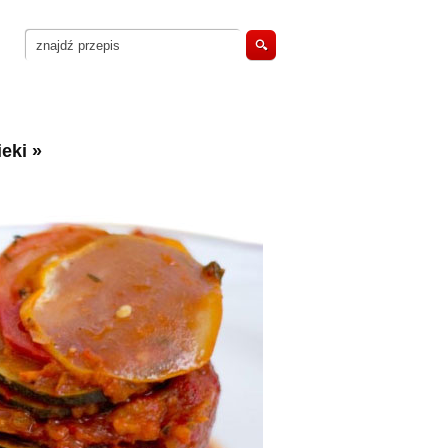
eki
»