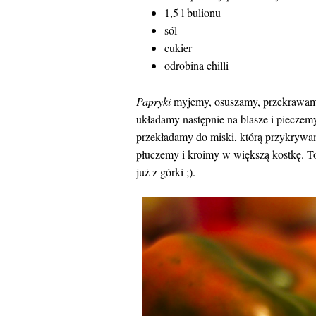
1,5 l bulionu
sól
cukier
odrobina chilli
Papryki
myjemy, osuszamy, przekrawamy
układamy następnie na blasze i pieczem
przekładamy do miski, którą przykrywa
płuczemy i kroimy w większą kostkę. To 
już z górki ;).