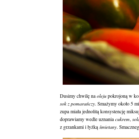
Dusimy chwilę na
oleju
pokrojoną w ko
sok z pomarańczy
. Smażymy około 5 min
zupa miała jednolitą konsystencję mik
doprawiamy wedle uznania
cukrem
,
sol
z grzankami i łyżką
śmietany
. Smacznego