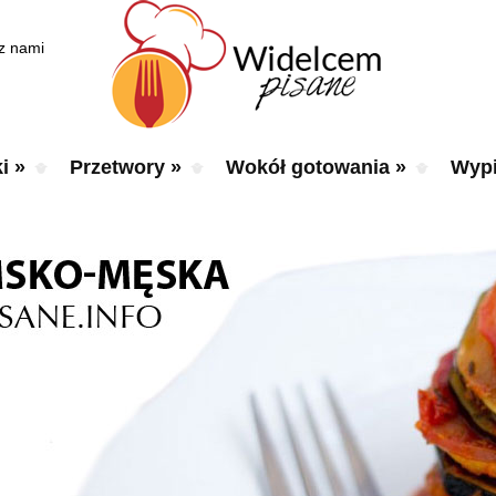
 z nami
i
»
Przetwory
»
Wokół gotowania
»
Wypi