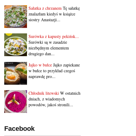
Sałatka z chrzanem
Tę sałatkę
znalazłam kiedyś w książce
siostry Anastazji...
Surówka z kapusty pekińsk...
Surówki są w zasadzie
niezbędnym elementem
drugiego dan...
Jajko w bułce
Jajko zapiekane
w bułce to przykład czegoś
naprawdę pro...
Chłodnik litewski
W ostatnich
dniach, z wiadomych
powodów, jakoś stronili...
Facebook