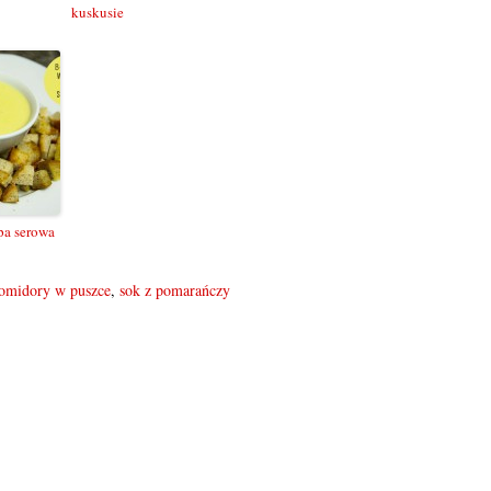
kuskusie
pa serowa
omidory w puszce
,
sok z pomarańczy