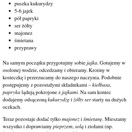
puszka kukurydzy
5-6 jajek
pół papryki
ser żółty
majonez
śmietana
przyprawy
Na samym początku przygotujmy sobie
jajka
. Gotujemy w
osolonej wodzie, odcedzamy i obieramy. Kroimy w
kosteczkę i przerzucamy do naszego naczynia. Podobnie
postępujemy z pozostałymi składnikami –
kiełbasa
,
papryka
lądują pokrojone z
jajkami
. Na sam koniec
dodajemy odsączoną
kukurydzę
i
żółty ser
starty na dużych
oczkach.
Teraz pozostaje dodać tylko
majonez
i
śmietanę
. Mieszamy
wszystko i doprawiamy
pieprzem
,
solą
i ziołami (np.