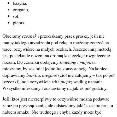
bazylia,
oregano,
sól,
pieprz.
Obieramy
czosnek
i przeciskamy przez praskę, jeśli nie
mamy takiego urządzenia pod ręką to możemy zetrzeć na
tarce, oczywiście na małych oczkach. Jeszcze inną metodą
jest posiekanie nożem na drobną kosteczkę i rozgniecenie
nożem. Do czosnku dodajemy
śmietanę
i
majonez
,
mieszamy, by sos miał jednolitą konsystencję. Na koniec
doprawiamy
bazylią
,
oregano
(ziół nie żałujemy – tak po pół
łyżeczki), no i oczywiście
sól
i
pieprz
według uznania.
Wszystko mieszamy i odstawiamy na jakieś pół godziny.
Jeśli ktoś jest niecierpliwy to oczywiście można podawać
zaraz po przyrządzeniu, ale odstawiony jakiś czas po prostu
nabiera smaku. Nic trudnego i chyba każdy może być