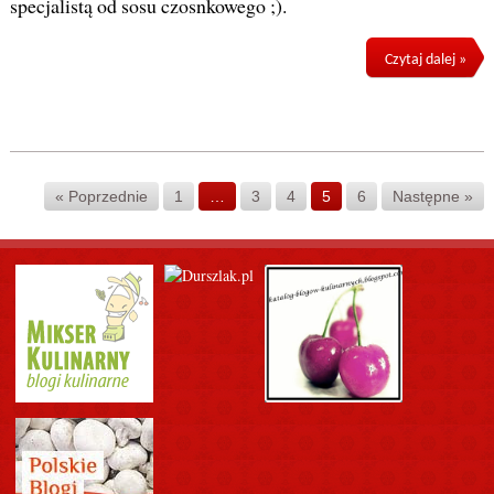
specjalistą od sosu czosnkowego ;).
Czytaj dalej »
« Poprzednie
1
…
3
4
5
6
Następne »