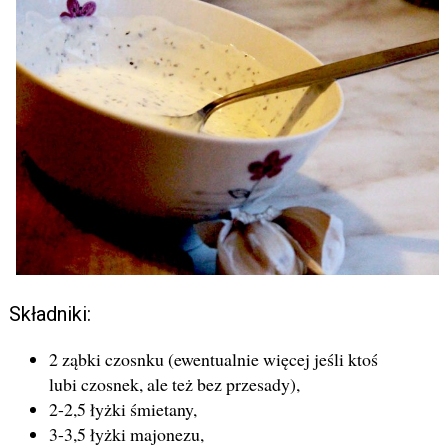
Składniki:
2 ząbki czosnku (ewentualnie więcej jeśli ktoś
lubi czosnek, ale też bez przesady),
2-2,5 łyżki śmietany,
3-3,5 łyżki majonezu,