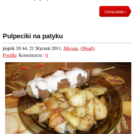
Czytaj dalej »
Pulpeciki na patyku
piątek 18:44, 21 Styczeń 2011
,
Mięsne
,
Obiady
,
Posiłki
Komentarze:
0