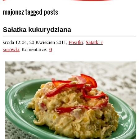
majonez tagged posts
Sałatka kukurydziana
środa 12:04, 20 Kwiecień 2011
,
Posiłki
,
Sałatki i
surówki
Komentarze:
0