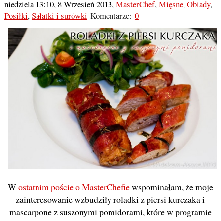
niedziela 13:10, 8 Wrzesień 2013
,
MasterChef
,
Mięsne
,
Obiady
,
Posiłki
,
Sałatki i surówki
Komentarze:
0
W
ostatnim poście o MasterChefie
wspominałam, że moje
zainteresowanie wzbudziły roladki z piersi kurczaka i
mascarpone z suszonymi pomidorami, które w programie