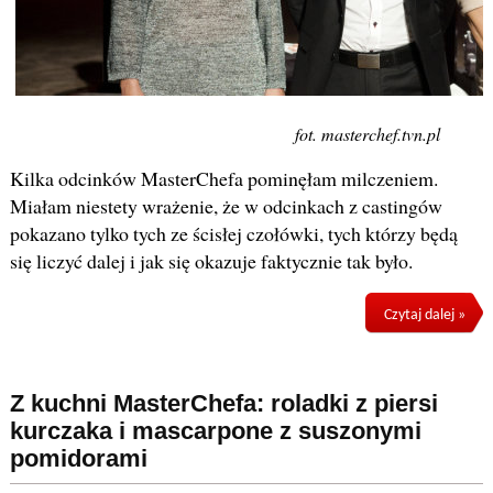
fot. masterchef.tvn.pl
Kilka odcinków MasterChefa pominęłam milczeniem.
Miałam niestety wrażenie, że w odcinkach z castingów
pokazano tylko tych ze ścisłej czołówki, tych którzy będą
się liczyć dalej i jak się okazuje faktycznie tak było.
Czytaj dalej »
Z kuchni MasterChefa: roladki z piersi
kurczaka i mascarpone z suszonymi
pomidorami