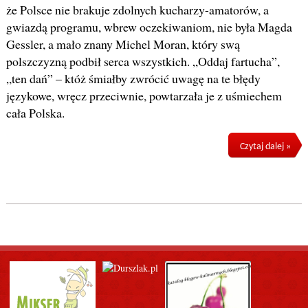
że Polsce nie brakuje zdolnych kucharzy-amatorów, a
gwiazdą programu, wbrew oczekiwaniom, nie była Magda
Gessler, a mało znany Michel Moran, który swą
polszczyzną podbił serca wszystkich. „Oddaj fartucha”,
„ten dań” – któż śmiałby zwrócić uwagę na te błędy
językowe, wręcz przeciwnie, powtarzała je z uśmiechem
cała Polska.
Czytaj dalej »