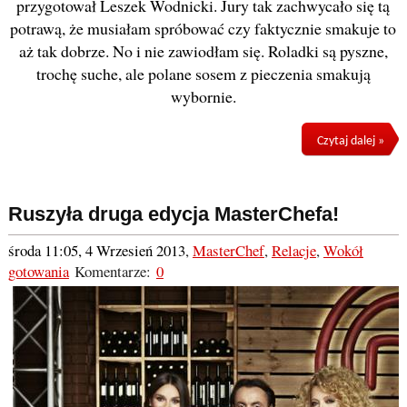
przygotował Leszek Wodnicki. Jury tak zachwycało się tą
potrawą, że musiałam spróbować czy faktycznie smakuje to
aż tak dobrze. No i nie zawiodłam się. Roladki są pyszne,
trochę suche, ale polane sosem z pieczenia smakują
wybornie.
Czytaj dalej »
Ruszyła druga edycja MasterChefa!
środa 11:05, 4 Wrzesień 2013
,
MasterChef
,
Relacje
,
Wokół
gotowania
Komentarze:
0